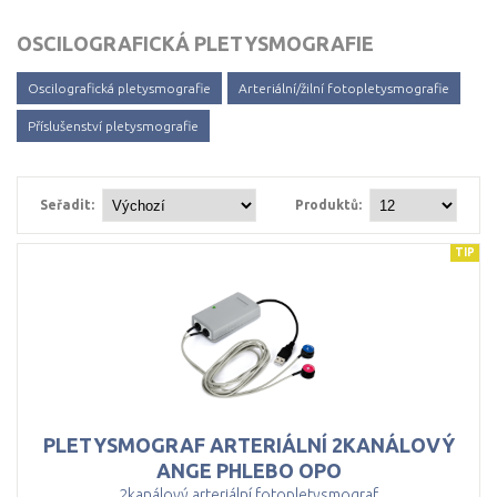
OSCILOGRAFICKÁ PLETYSMOGRAFIE
Oscilografická pletysmografie
Arteriální/žilní fotopletysmografie
Příslušenství pletysmografie
Seřadit:
Produktů:
TIP
PLETYSMOGRAF ARTERIÁLNÍ 2KANÁLOVÝ
ANGE PHLEBO OPO
2kanálový arteriální fotopletysmograf