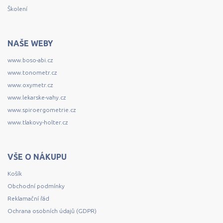
Školení
NAŠE WEBY
www.boso-abi.cz
www.tonometr.cz
www.oxymetr.cz
www.lekarske-vahy.cz
www.spiroergometrie.cz
www.tlakovy-holter.cz
VŠE O NÁKUPU
Košík
Obchodní podmínky
Reklamační řád
Ochrana osobních údajů (GDPR)