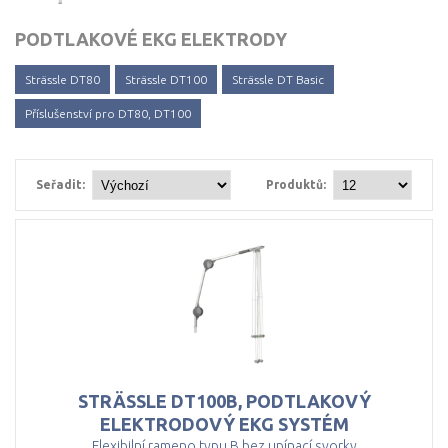
PODTLAKOVÉ EKG ELEKTRODY
Strässle DT80
Strässle DT100
Strässle DT Basic
Příslušenství pro DT80, DT100
Seřadit:
Produktů:
STRÄSSLE DT100B, PODTLAKOVÝ
ELEKTRODOVÝ EKG SYSTÉM
Flexibilní rameno typu B bez upínací svorky