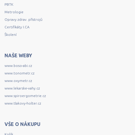
PBTK
Metrologie
Opravy zdrav. přístrojů
Certifikáty I.CA
Školení
NAŠE WEBY
www.boso-abi.cz
www.tonometr.cz
www.oxymetr.cz
www.lekarske-vahy.cz
www.spiroergometrie.cz
www.tlakovy-holter.cz
VŠE O NÁKUPU
Košík