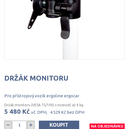
DRŽÁK
MONITORU
Pro
přístrojový
vozík
ergoline
ergocar
Držák monitoru (VESA 75/100) s nosností až 8 kg.
5 480 Kč
vč. DPH,
4 529 Kč
bez DPH
KOUPIT
NA OBJEDNÁVKU