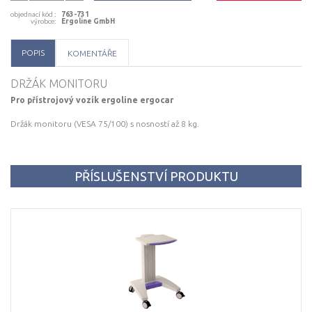
objednací kód
:
763-731
výrobce
:
Ergoline GmbH
POPIS
KOMENTÁŘE
DRŽÁK MONITORU
Pro přístrojový vozík ergoline ergocar
Držák monitoru (VESA 75/100) s nosností až 8 kg.
PŘÍSLUŠENSTVÍ PRODUKTU