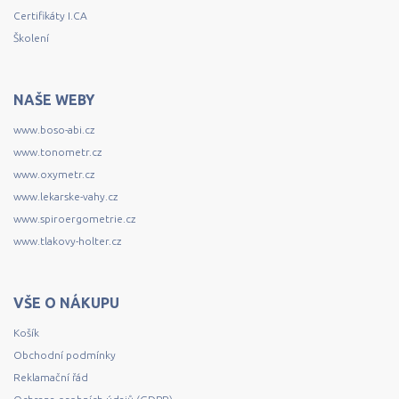
Certifikáty I.CA
Školení
NAŠE WEBY
www.boso-abi.cz
www.tonometr.cz
www.oxymetr.cz
www.lekarske-vahy.cz
www.spiroergometrie.cz
www.tlakovy-holter.cz
VŠE O NÁKUPU
Košík
Obchodní podmínky
Reklamační řád