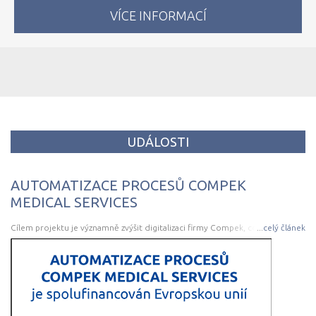
VÍCE INFORMACÍ
UDÁLOSTI
AUTOMATIZACE PROCESŮ COMPEK
MEDICAL SERVICES
Cílem projektu je významně zvýšit digitalizaci firmy Compek, což povede ke
...
celý článek
zvýšení její efektivity a následně i konkurenceschopnosti. V rámci projektu
bude implementováno významné rozšíření firemního systému o 8 modulů
spojených se službami poskytovanými Compek a také návaznými interními
procesy.