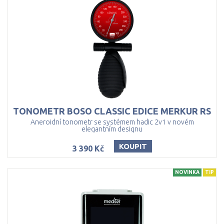
TONOMETR
BOSO
CLASSIC
EDICE
MERKUR
RS
Aneroidní tonometr se systémem hadic 2v1 v novém
elegantním designu
KOUPIT
3 390 Kč
NOVINKA
TIP