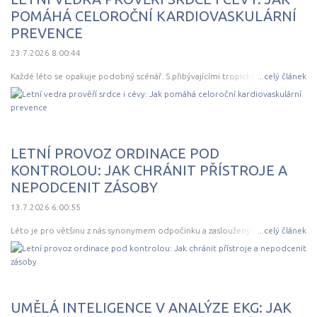
POMÁHÁ CELOROČNÍ KARDIOVASKULÁRNÍ
PREVENCE
23.7.2026 8:00:44
Každé léto se opakuje podobný scénář. S přibývajícími tropickými dny se
...
celý článek
zvyšuje počet pacientů, kteří vyhledají lékařskou pomoc kvůli kolapsům,
poruch
LETNÍ PROVOZ ORDINACE POD
KONTROLOU: JAK CHRÁNIT PŘÍSTROJE A
NEPODCENIT ZÁSOBY
13.7.2026 6:00:55
Léto je pro většinu z nás synonymem odpočinku a zasloužených
...
celý článek
dovolených. V ambulancích se však provoz nezastavuje a vysoké letní
teploty přinášejí svá
UMĚLÁ INTELIGENCE V ANALÝZE EKG: JAK