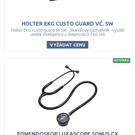
HOLTER
EKG
CUSTO
GUARD
VČ.
SW
Holter EKG custo guard se SW - 3kanálový záznamník - využití
umělé inteligence v diagnostice EKG (AI)
VYŽÁDAT CENU
NOVINKA
FONENDOSKOP LUXASCOPE SONUS CX