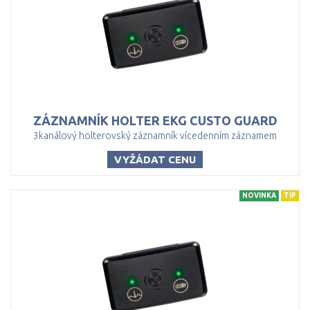
ZÁZNAMNÍK
HOLTER
EKG
CUSTO
GUARD
3kanálový holterovský záznamník vícedenním záznamem
VYŽÁDAT CENU
NOVINKA
TIP