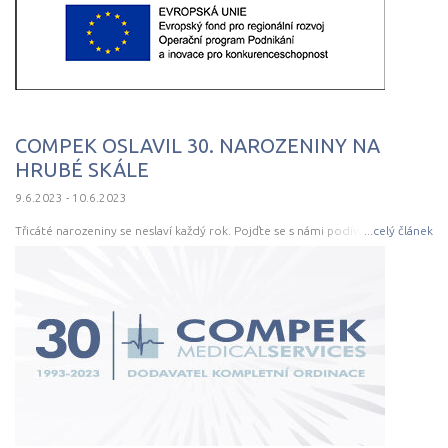
COMPEK OSLAVIL 30. NAROZENINY NA
HRUBÉ SKÁLE
9.6.2023 - 10.6.2023
Třicáté narozeniny se neslaví každý rok. Pojďte se s námi podívat na
...
celý článek
odlehčené shrnutí dvou opravdu výživných dní na Hrubé Skále, které ukáží
naší společnost možná v trochu netradičním světle. Na “COMPEK 30”
budeme dlouho vzpomínat, tak pojďte vzpomínat s námi!