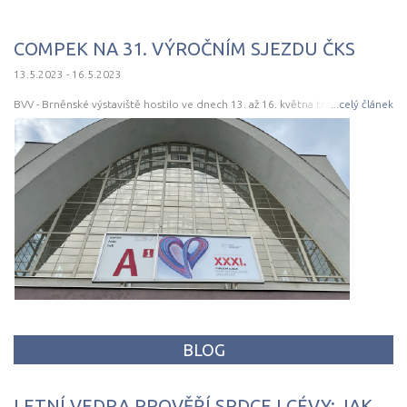
COMPEK NA 31. VÝROČNÍM SJEZDU ČKS
13.5.2023 - 16.5.2023
BVV - Brněnské výstaviště hostilo ve dnech 13. až 16. května tradiční, již 31.
...
celý článek
výroční sjezd ČKS (Česká kardiologická společnost).
BLOG
LETNÍ VEDRA PROVĚŘÍ SRDCE I CÉVY: JAK