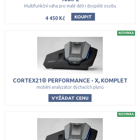
Multifunkční váha pro malé děti i dospělé osoby
KOUPIT
4 450 Kč
NOVINKA
CORTEX21®
PERFORMANCE
-
X,
KOMPLET
mobilní analyzátor dýchacích plynů
VYŽÁDAT CENU
NOVINKA