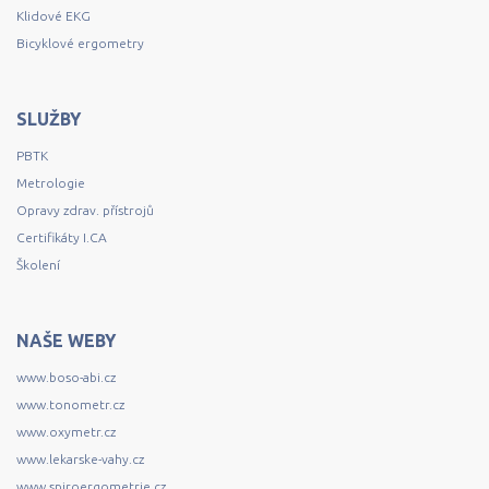
Klidové EKG
Bicyklové ergometry
SLUŽBY
PBTK
Metrologie
Opravy zdrav. přístrojů
Certifikáty I.CA
Školení
NAŠE WEBY
www.boso-abi.cz
www.tonometr.cz
www.oxymetr.cz
www.lekarske-vahy.cz
www.spiroergometrie.cz