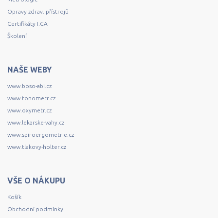
Opravy zdrav. přístrojů
Certifikáty I.CA
Školení
NAŠE WEBY
www.boso-abi.cz
www.tonometr.cz
www.oxymetr.cz
www.lekarske-vahy.cz
www.spiroergometrie.cz
www.tlakovy-holter.cz
VŠE O NÁKUPU
Košík
Obchodní podmínky