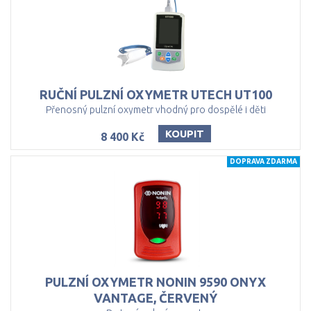
RUČNÍ
PULZNÍ
OXYMETR
UTECH
UT100
Přenosný pulzní oxymetr vhodný pro dospělé i děti
KOUPIT
8 400 Kč
DOPRAVA ZDARMA
PULZNÍ OXYMETR NONIN 9590 ONYX
VANTAGE, ČERVENÝ