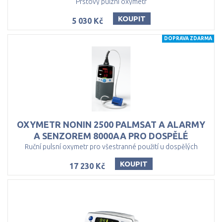
Prstový pulzní oxymetr
KOUPIT
5 030 Kč
DOPRAVA ZDARMA
OXYMETR NONIN 2500 PALMSAT A ALARMY
A SENZOREM 8000AA PRO DOSPĚLÉ
Ruční pulsní oxymetr pro všestranné použití u dospělých
KOUPIT
17 230 Kč