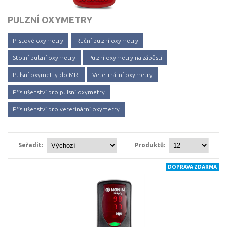
PULZNÍ OXYMETRY
Prstové oxymetry
Ruční pulzní oxymetry
Stolní pulzní oxymetry
Pulzní oxymetry na zápěstí
Pulsní oxymetry do MRI
Veterinární oxymetry
Příslušenství pro pulsní oxymetry
Příslušenství pro veterinární oxymetry
Seřadit:
Produktů:
DOPRAVA ZDARMA