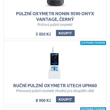
PULZNÍ OXYMETR NONIN 9590 ONYX
VANTAGE, ČERNÝ
Prstový pulzní oxymetr
KOUPIT
5 030 Kč
DOPRAVA ZDARMA
RUČNÍ
PULZNÍ
OXYMETR
UTECH
UPM60
Přenosný pulzní oxymetr vhodný pro dospělé i děti
KOUPIT
8 900 Kč
DOPRAVA ZDARMA