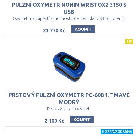
PULZNÍ OXYMETR NONIN WRISTOX2 3150 S
USB
Oxymetr na zápěstí s možností přenosu dat USB připojením
KOUPIT
23 770 Kč
TIP
PRSTOVÝ PULZNÍ OXYMETR PC-60B1, TMAVĚ
MODRÝ
Prstový pulzní oxymetr
KOUPIT
2 100 Kč
DOPRAVA ZDARMA