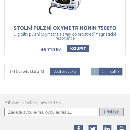
STOLNÍ
PULZNÍ
OXYMETR
NONIN
7500FO
Digitální pulzní oxymetr s alarmy do prostředí magnetické
rezonance
KOUPIT
46 710 Kč
1-12 produktů z 18
další produkty
1
2
další »
Přihlášení k odběru newsletteru
Přihlásit