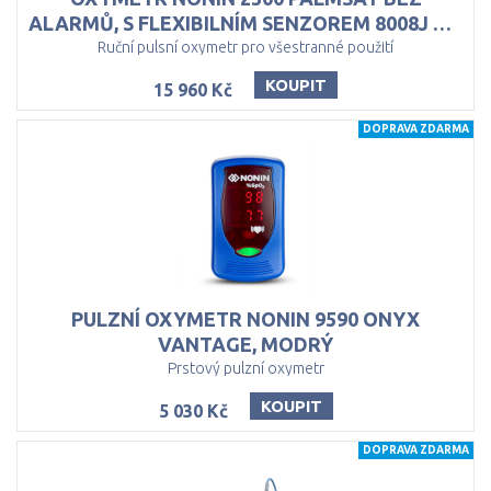
ALARMŮ, S FLEXIBILNÍM SENZOREM 8008J PRO KOJENCE
Ruční pulsní oxymetr pro všestranné použití
KOUPIT
15 960 Kč
DOPRAVA ZDARMA
PULZNÍ OXYMETR NONIN 9590 ONYX
VANTAGE, MODRÝ
Prstový pulzní oxymetr
KOUPIT
5 030 Kč
DOPRAVA ZDARMA