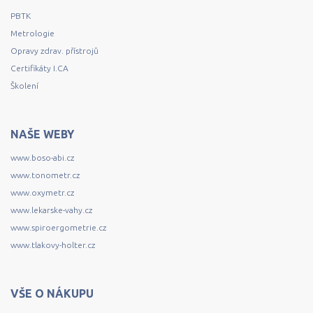
PBTK
Metrologie
Opravy zdrav. přístrojů
Certifikáty I.CA
Školení
NAŠE WEBY
www.boso-abi.cz
www.tonometr.cz
www.oxymetr.cz
www.lekarske-vahy.cz
www.spiroergometrie.cz
www.tlakovy-holter.cz
VŠE O NÁKUPU