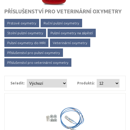
PŘÍSLUŠENSTVÍ PRO VETERINÁRNÍ OXYMETRY
Prstové oxymetry
Ruční pulzní oxymetry
Stolní pulzní oxymetry
Pulzní oxymetry na zápěstí
Pulsní oxymetry do MRI
Veterinární oxymetry
Příslušenství pro pulsní oxymetry
Příslušenství pro veterinární oxymetry
Seřadit:
Produktů: