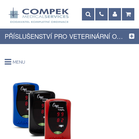
PŘÍSLUŠENSTVÍ PRO VETERINÁRNÍ OXYMETRY
MENU