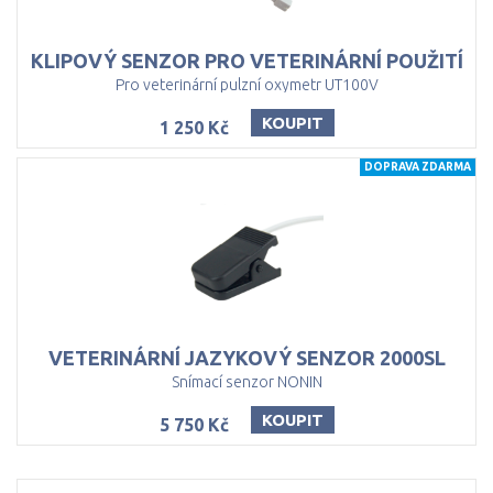
KLIPOVÝ
SENZOR
PRO
VETERINÁRNÍ
POUŽITÍ
Pro veterinární pulzní oxymetr UT100V
KOUPIT
1 250 Kč
DOPRAVA ZDARMA
VETERINÁRNÍ
JAZYKOVÝ
SENZOR
2000SL
Snímací senzor NONIN
KOUPIT
5 750 Kč