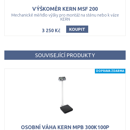
VÝŠKOMĚR
KERN
MSF
200
Mechanické měřidlo výšky pro montáž na stěnu nebo k váze
KERN
KOUPIT
3 250 Kč
SOUVISEJÍCÍ PRODUKTY
DOPRAVA ZDARMA
OSOBNÍ
VÁHA
KERN
MPB
300K100P