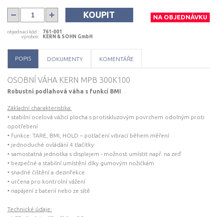
Technické údaje: • LCD displej, výška číslice 25 mm • rozsah vážení: 300 kg •
citlivost: 0,1 kg • rozměry vážící plochy: 315 × 300 × 60 mm • rozměry
KOUPIT
NA OBJEDNÁVKU
displeje: 210 × 110 × 50 mm • síťový adaptér (externí) součástí balení •
napájení možné i na baterie, 6× 1,5V AA (nejsou součástí balení), doba
provozu až 170 h • hmotnost: cca 4,6 kg
objednací kód
:
761-001
výrobce
:
KERN & SOHN GmbH
POPIS
DOKUMENTY
KOMENTÁŘE
OSOBNÍ VÁHA KERN MPB 300K100
Robustní podlahová váha s funkcí BMI
Základní charakteristika:
• stabilní ocelová vážicí plocha s protiskluzovým povrchem odolným proti
opotřebení
• funkce: TARE, BMI, HOLD – potlačení vibrací během měření
• jednoduché ovládání 4 tlačítky
• samostatná jednotka s displejem - možnost umístit např. na zeď
• bezpečné a stabilní umístění díky gumovým nožičkám
• snadné čištění a dezinfekce
• určena pro kontrolní vážení
• napájení z baterií nebo ze sítě
Technické údaje: