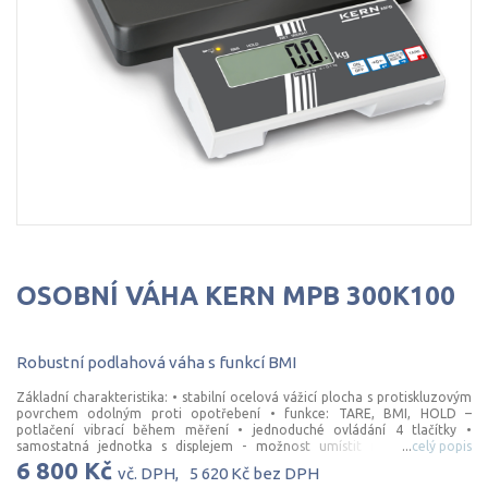
OSOBNÍ
VÁHA
KERN
MPB
300K100
Robustní
podlahová
váha
s
funkcí
BMI
Základní charakteristika: • stabilní ocelová vážicí plocha s protiskluzovým
povrchem odolným proti opotřebení • funkce: TARE, BMI, HOLD –
potlačení vibrací během měření • jednoduché ovládání 4 tlačítky •
samostatná jednotka s displejem - možnost umístit např. na zeď •
...
celý popis
bezpečné a stabilní umístění díky gumovým nožičkám • snadné čištění a
6 800 Kč
vč. DPH,
5 620 Kč
bez DPH
dezinfekce • určena pro kontrolní vážení • napájení z baterií nebo ze sítě