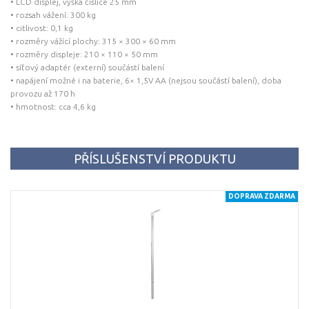
• LCD displej, výška číslice 25 mm
• rozsah vážení: 300 kg
• citlivost: 0,1 kg
• rozměry vážící plochy: 315 × 300 × 60 mm
• rozměry displeje: 210 × 110 × 50 mm
• síťový adaptér (externí) součástí balení
• napájení možné i na baterie, 6× 1,5V AA (nejsou součástí balení), doba
provozu až 170 h
• hmotnost: cca 4,6 kg
PŘÍSLUŠENSTVÍ PRODUKTU
DOPRAVA ZDARMA