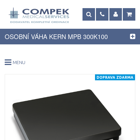
OSOBNÍ VÁHA KERN MPB 300K100
MENU
DOPRAVA ZDARMA