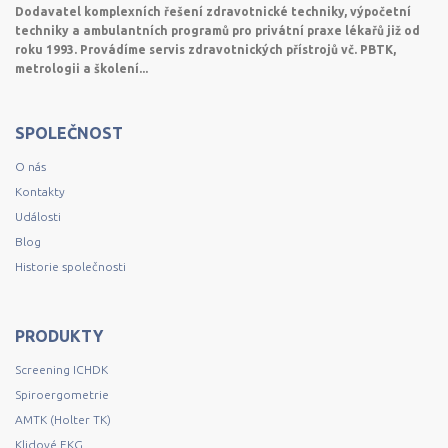
Dodavatel komplexních řešení zdravotnické techniky, výpočetní
techniky a ambulantních programů pro privátní praxe lékařů již od
roku 1993. Provádíme servis zdravotnických přístrojů vč. PBTK,
metrologii a školení...
SPOLEČNOST
O nás
Kontakty
Události
Blog
Historie společnosti
PRODUKTY
Screening ICHDK
Spiroergometrie
AMTK (Holter TK)
Klidové EKG