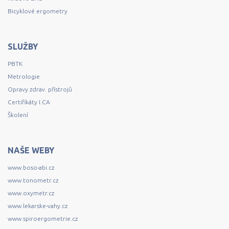
Bicyklové ergometry
SLUŽBY
PBTK
Metrologie
Opravy zdrav. přístrojů
Certifikáty I.CA
Školení
NAŠE WEBY
www.boso-abi.cz
www.tonometr.cz
www.oxymetr.cz
www.lekarske-vahy.cz
www.spiroergometrie.cz