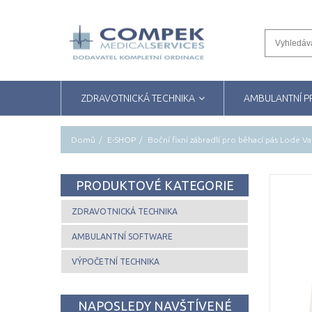
ZDRAVOTNICKÁ TECHNIKA
AMBULANTNÍ 
Domů
E-SHOP
Boční fixní zábradlí pro běhací pás Lode Va
PRODUKTOVÉ KATEGORIE
ZDRAVOTNICKÁ TECHNIKA
AMBULANTNÍ SOFTWARE
VÝPOČETNÍ TECHNIKA
NAPOSLEDY NAVŠTÍVENÉ