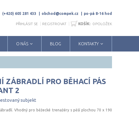
(+420) 605 281 433
obchod@compek.cz
po-pá 8-16 hod
PŘIHLÁSIT SE
REGISTROVAT
KOŠÍK:
0
POLOŽEK
O NÁS
BLOG
KONTAKTY
NÍ ZÁBRADLÍ PRO BĚHACÍ PÁS
ANT 2
testovaný
subjekt
zábradlí. Vhodný pro běžecké trenažéry s pěší plochou 70 x 190