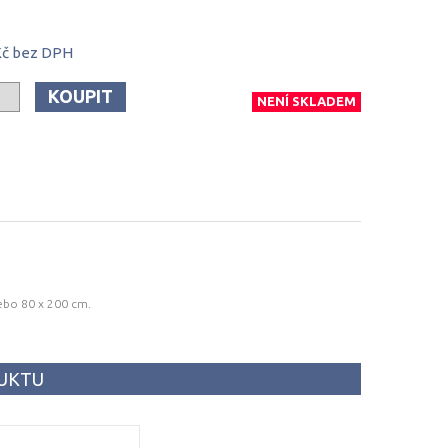
Kč
bez DPH
KOUPIT
NENÍ SKLADEM
ebo 80 x 200 cm.
DUKTU