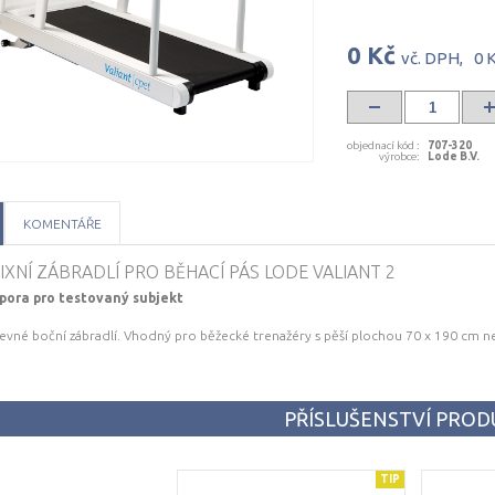
0 Kč
vč. DPH,
0 
objednací kód
:
707-320
výrobce
:
Lode B.V.
KOMENTÁŘE
IXNÍ ZÁBRADLÍ PRO BĚHACÍ PÁS LODE VALIANT 2
pora pro testovaný subjekt
pevné boční zábradlí. Vhodný pro běžecké trenažéry s pěší plochou 70 x 190 cm n
PŘÍSLUŠENSTVÍ PRO
TIP