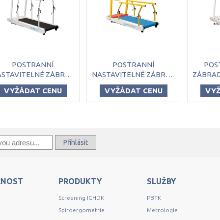
POSTRANNÍ
POSTRANNÍ
POST
NASTAVITELNÉ ZÁBRADLÍ PRO BĚHACÍ PÁS LODE VALIANT 2
NASTAVITELNÉ ZÁBRADLÍ LODE PRO BĚHACÍ PÁS VALIANT 2 PEDIATRIC
VYŽÁDAT CENU
VYŽÁDAT CENU
VYŽ
Přihlásit
ČNOST
PRODUKTY
SLUŽBY
Screening ICHDK
PBTK
Spiroergometrie
Metrologie