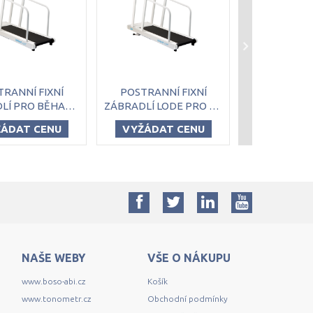
RANNÍ FIXNÍ
POSTRANNÍ FIXNÍ
POSTRANNÍ 
ZÁBRADLÍ PRO BĚHACÍ PÁS LODE VALIANT 2 VALIANT 2 CPET
ZÁBRADLÍ LODE PRO PRO BĚHACÍ PÁS LODE VALIANT 2 CPET, PEDIATRIC
ÁDAT CENU
VYŽÁDAT CENU
VYŽÁDA
NAŠE WEBY
VŠE O NÁKUPU
www.boso-abi.cz
Košík
www.tonometr.cz
Obchodní podmínky