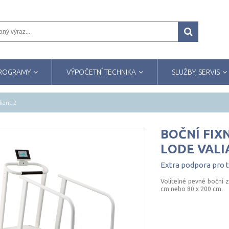
PROGRAMY
VÝPOČETNÍ TECHNIKA
SLUŽBY, SERVIS
liant 2
BOČNÍ FIX
LODE VALI
Extra
podpora
pro
Volitelné pevné boční 
cm nebo 80 x 200 cm.