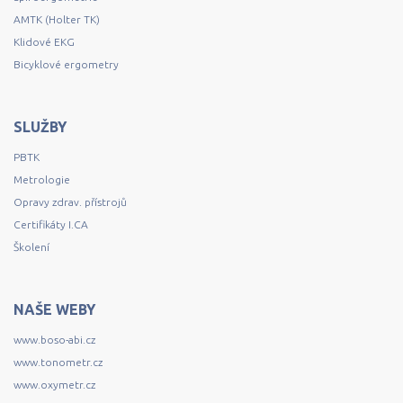
AMTK (Holter TK)
Klidové EKG
Bicyklové ergometry
SLUŽBY
PBTK
Metrologie
Opravy zdrav. přístrojů
Certifikáty I.CA
Školení
NAŠE WEBY
www.boso-abi.cz
www.tonometr.cz
www.oxymetr.cz