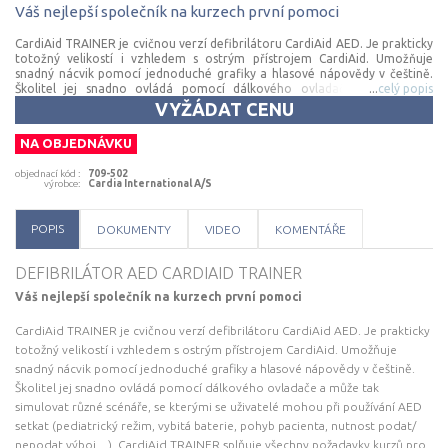
Váš
nejlepší
společník
na
kurzech
první
pomoci
CardiAid TRAINER je cvičnou verzí defibrilátoru CardiAid AED. Je prakticky
totožný velikostí i vzhledem s ostrým přístrojem CardiAid. Umožňuje
snadný nácvik pomocí jednoduché grafiky a hlasové nápovědy v češtině.
Školitel jej snadno ovládá pomocí dálkového ovladače a může tak
...
celý popis
simulovat různé scénáře, se kterými se uživatelé mohou při používání AED
VYŽÁDAT CENU
setkat (pediatrický režim, vybitá baterie, pohyb pacienta, nutnost podat/
nepodat výboj ...). CardiAid TRAINER splňuje všechny požadavky kurzů pro
NA OBJEDNÁVKU
školení na použití AED v praxi a ve spojení s resuscitačním modelem lze
názorně demonstrovat poskytnutí účinné KPR. Základní charakteristika: •
objednací kód
:
709-502
cvičná jednotka pro AED • provedení a funkce jsou identické s
výrobce
:
Cardia International A/S
defibrilátory CT0207RS(SEMI) a CT0207RF (FULL) • ovládání pomocí
dálkového ovladače • podání výboje pouze simuluje • přístroj lze nastavit
do 20 různých jazyků • obsah balení: přístroj AED TRAINER, ochranné
POPIS
DOKUMENTY
VIDEO
KOMENTÁŘE
pouzdro, dálkové ovládání, cvičné elektrody, nabíječka, resuscitační kit
DEFIBRILÁTOR AED CARDIAID TRAINER
Váš nejlepší společník na kurzech první pomoci
CardiAid TRAINER je cvičnou verzí defibrilátoru CardiAid AED. Je prakticky
totožný velikostí i vzhledem s ostrým přístrojem CardiAid. Umožňuje
snadný nácvik pomocí jednoduché grafiky a hlasové nápovědy v češtině.
Školitel jej snadno ovládá pomocí dálkového ovladače a může tak
simulovat různé scénáře, se kterými se uživatelé mohou při používání AED
setkat (pediatrický režim, vybitá baterie, pohyb pacienta, nutnost podat/
nepodat výboj ...). CardiAid TRAINER splňuje všechny požadavky kurzů pro