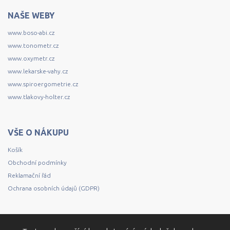
NAŠE WEBY
www.boso-abi.cz
www.tonometr.cz
www.oxymetr.cz
www.lekarske-vahy.cz
www.spiroergometrie.cz
www.tlakovy-holter.cz
VŠE O NÁKUPU
Košík
Obchodní podmínky
Reklamační řád
Ochrana osobních údajů (GDPR)