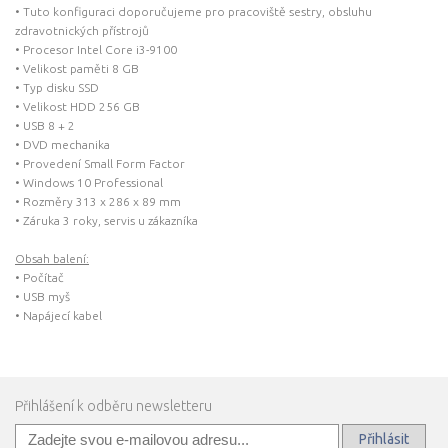
• Tuto konfiguraci doporučujeme pro pracoviště sestry, obsluhu
zdravotnických přístrojů
• Procesor Intel Core i3-9100
• Velikost paměti 8 GB
• Typ disku SSD
• Velikost HDD 256 GB
• USB 8 + 2
• DVD mechanika
• Provedení Small Form Factor
• Windows 10 Professional
• Rozměry 313 x 286 x 89 mm
• Záruka 3 roky, servis u zákazníka
Obsah balení:
• Počítač
• USB myš
• Napájecí kabel
Přihlášení k odběru newsletteru
Přihlásit