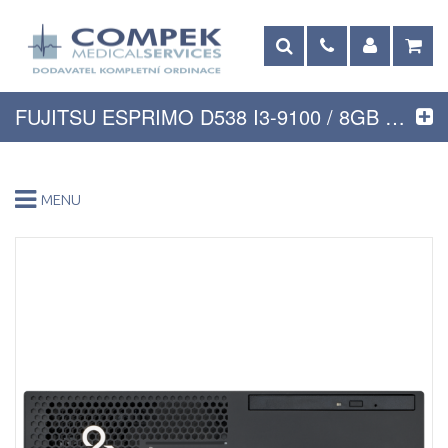
FUJITSU ESPRIMO D538 I3-9100 / 8GB DDR4 / 256GB SSD
MENU