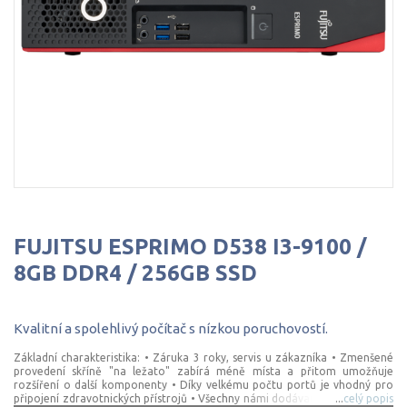
FUJITSU ESPRIMO D538 I3-9100 /
8GB DDR4 / 256GB SSD
Kvalitní
a
spolehlivý
počítač
s
nízkou
poruchovostí.
Základní charakteristika: • Záruka 3 roky, servis u zákazníka • Zmenšené
provedení skříně "na ležato" zabírá méně místa a přitom umožňuje
rozšíření o další komponenty • Díky velkému počtu portů je vhodný pro
připojení zdravotnických přístrojů • Všechny námi dodávané zdravotnické
...
celý popis