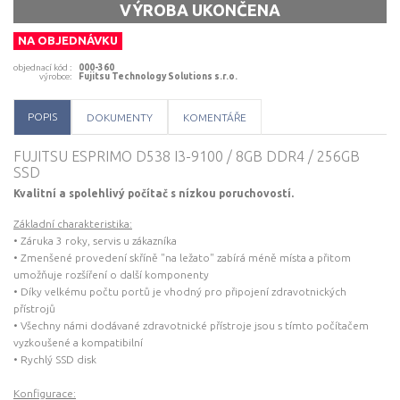
přístroje jsou s tímto počítačem vyzkoušené a kompatibilní • Rychlý SSD
VÝROBA UKONČENA
disk Konfigurace: • Tuto konfiguraci doporučujeme pro pracoviště sestry,
obsluhu zdravotnických přístrojů • Procesor Intel Core i3-9100 • Velikost
NA OBJEDNÁVKU
paměti 8 GB • Typ disku SSD • Velikost HDD 256 GB • USB 8 + 2 • DVD
mechanika • Provedení Small Form Factor • Windows 10 Professional •
objednací kód
:
000-360
Rozměry 313 x 286 x 89 mm • Záruka 3 roky, servis u zákazníka Obsah
výrobce
:
Fujitsu Technology Solutions s.r.o.
balení: • Počítač • USB myš • Napájecí kabel
POPIS
DOKUMENTY
KOMENTÁŘE
FUJITSU ESPRIMO D538 I3-9100 / 8GB DDR4 / 256GB
SSD
Kvalitní a spolehlivý počítač s nízkou poruchovostí.
Základní charakteristika:
• Záruka 3 roky, servis u zákazníka
• Zmenšené provedení skříně "na ležato" zabírá méně místa a přitom
umožňuje rozšíření o další komponenty
• Díky velkému počtu portů je vhodný pro připojení zdravotnických
přístrojů
• Všechny námi dodávané zdravotnické přístroje jsou s tímto počítačem
vyzkoušené a kompatibilní
• Rychlý SSD disk
Konfigurace: