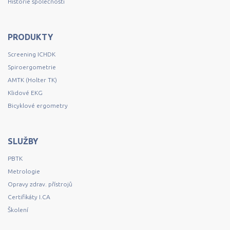
Historie společnosti
PRODUKTY
Screening ICHDK
Spiroergometrie
AMTK (Holter TK)
Klidové EKG
Bicyklové ergometry
SLUŽBY
PBTK
Metrologie
Opravy zdrav. přístrojů
Certifikáty I.CA
Školení