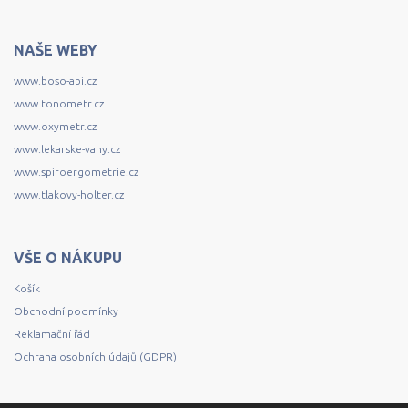
NAŠE WEBY
www.boso-abi.cz
www.tonometr.cz
www.oxymetr.cz
www.lekarske-vahy.cz
www.spiroergometrie.cz
www.tlakovy-holter.cz
VŠE O NÁKUPU
Košík
Obchodní podmínky
Reklamační řád
Ochrana osobních údajů (GDPR)