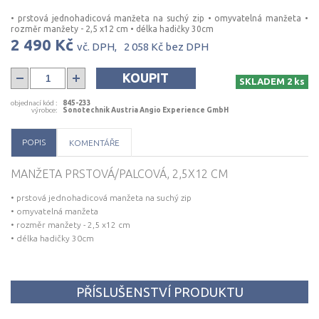
• prstová jednohadicová manžeta na suchý zip • omyvatelná manžeta •
rozměr manžety - 2,5 x12 cm • délka hadičky 30cm
2 490 Kč
vč. DPH,
2 058 Kč
bez DPH
KOUPIT
SKLADEM 2 ks
objednací kód
:
845-233
výrobce
:
Sonotechnik Austria Angio Experience GmbH
POPIS
KOMENTÁŘE
MANŽETA PRSTOVÁ/PALCOVÁ, 2,5X12 CM
• prstová jednohadicová manžeta na suchý zip
• omyvatelná manžeta
• rozměr manžety - 2,5 x12 cm
• délka hadičky 30cm
PŘÍSLUŠENSTVÍ PRODUKTU