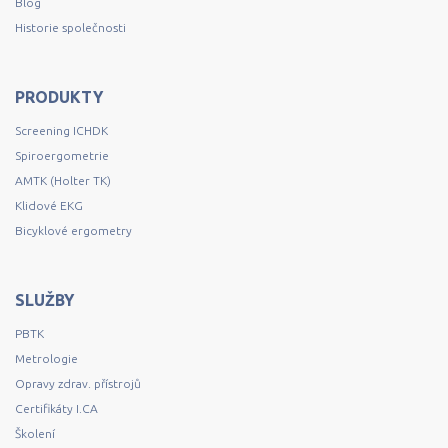
Blog
Historie společnosti
PRODUKTY
Screening ICHDK
Spiroergometrie
AMTK (Holter TK)
Klidové EKG
Bicyklové ergometry
SLUŽBY
PBTK
Metrologie
Opravy zdrav. přístrojů
Certifikáty I.CA
Školení