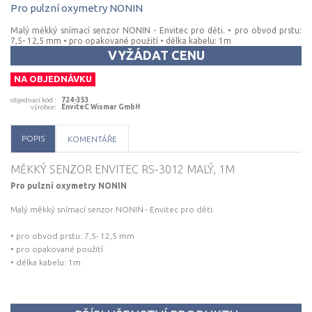
Pro
pulzní
oxymetry
NONIN
Malý měkký snímací senzor NONIN - Envitec pro děti. • pro obvod prstu:
7,5- 12,5 mm • pro opakované použití • délka kabelu: 1m
VYŽÁDAT CENU
NA OBJEDNÁVKU
objednací kód
:
724-353
výrobce
:
EnviteC Wismar GmbH
POPIS
KOMENTÁŘE
MĚKKÝ SENZOR ENVITEC RS-3012 MALÝ, 1M
Pro pulzní oxymetry NONIN
Malý měkký snímací senzor NONIN - Envitec pro děti.
• pro obvod prstu: 7,5- 12,5 mm
• pro opakované použití
• délka kabelu: 1m