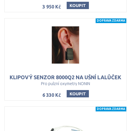
KOUPIT
3 950 Kč
DOPRAVA ZDARMA
KLIPOVÝ
SENZOR
8000Q2
NA
UŠNÍ
LALŮČEK
Pro pulzní oxymetry NONIN
KOUPIT
6 330 Kč
DOPRAVA ZDARMA