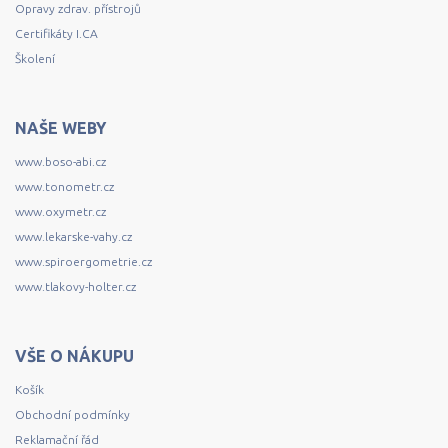
Opravy zdrav. přístrojů
Certifikáty I.CA
Školení
NAŠE WEBY
www.boso-abi.cz
www.tonometr.cz
www.oxymetr.cz
www.lekarske-vahy.cz
www.spiroergometrie.cz
www.tlakovy-holter.cz
VŠE O NÁKUPU
Košík
Obchodní podmínky
Reklamační řád