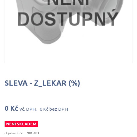
SLEVA
-
Z_LEKAR
(%)
0 Kč
vč. DPH,
0 Kč
bez DPH
NENÍ SKLADEM
objednací kód
:
901-801