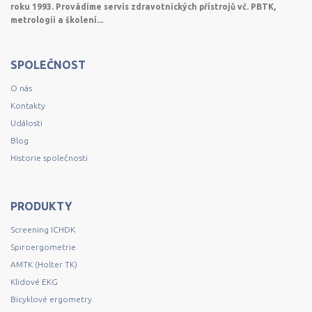
roku 1993. Provádíme servis zdravotnických přístrojů vč. PBTK,
metrologii a školení...
SPOLEČNOST
O nás
Kontakty
Události
Blog
Historie společnosti
PRODUKTY
Screening ICHDK
Spiroergometrie
AMTK (Holter TK)
Klidové EKG
Bicyklové ergometry