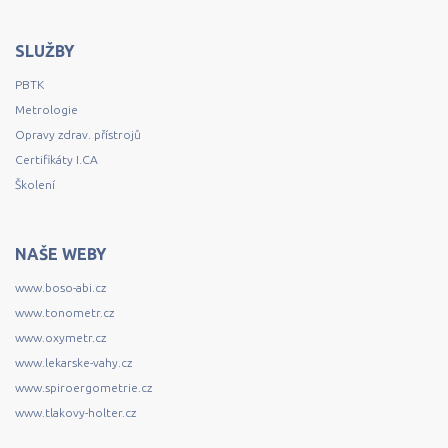
SLUŽBY
PBTK
Metrologie
Opravy zdrav. přístrojů
Certifikáty I.CA
Školení
NAŠE WEBY
www.boso-abi.cz
www.tonometr.cz
www.oxymetr.cz
www.lekarske-vahy.cz
www.spiroergometrie.cz
www.tlakovy-holter.cz