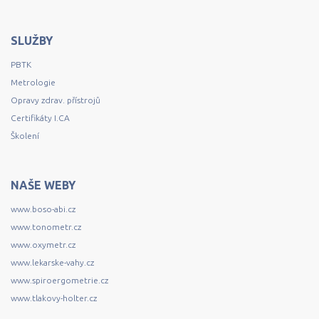
SLUŽBY
PBTK
Metrologie
Opravy zdrav. přístrojů
Certifikáty I.CA
Školení
NAŠE WEBY
www.boso-abi.cz
www.tonometr.cz
www.oxymetr.cz
www.lekarske-vahy.cz
www.spiroergometrie.cz
www.tlakovy-holter.cz