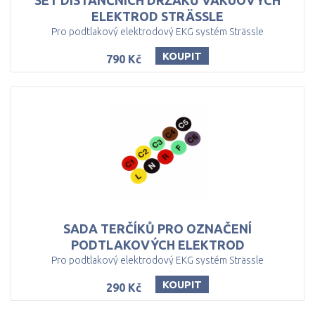
SET DISTANČNÍCH DRŽÁKŮ VAKUOVÝCH
ELEKTROD STRÄSSLE
Pro podtlakový elektrodový EKG systém Strässle
KOUPIT
790 Kč
SADA TERČÍKŮ PRO OZNAČENÍ
PODTLAKOVÝCH ELEKTROD
Pro podtlakový elektrodový EKG systém Strässle
KOUPIT
290 Kč