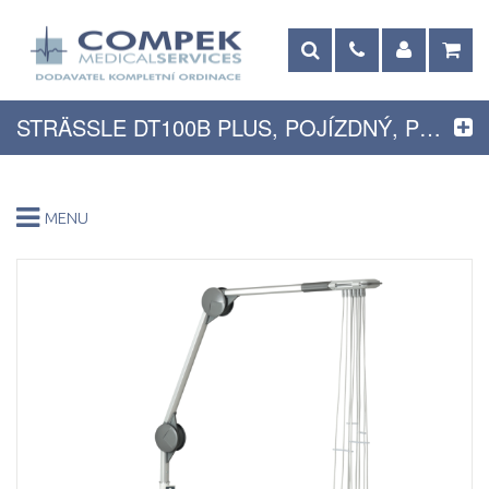
STRÄSSLE DT100B PLUS, POJÍZDNÝ, PODTLAKOVÝ ELEKTRODOVÝ EKG SYSTÉM
MENU