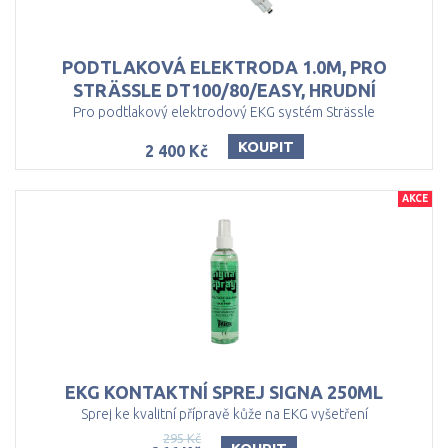
PODTLAKOVÁ ELEKTRODA 1.0M, PRO
STRÄSSLE DT100/80/EASY, HRUDNÍ
Pro podtlakový elektrodový EKG systém Strässle
KOUPIT
2 400 Kč
AKCE
EKG
KONTAKTNÍ
SPREJ
SIGNA
250ML
Sprej ke kvalitní přípravě kůže na EKG vyšetření
295 Kč