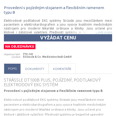
Provedení s pojízdným stojanem a flexibilním ramenem
typu B
Elektrodové podtlakové EKG systémy Strässle jsou mezičlánkem mezi
pacientem a elektrokardiografem a jsou vysoce kvalitním medicínským
nástrojem pro moderní lékařské ordinace a kliniky. Jsou určené pro
klidové i zátěžové vyšetření. Předností systému je bezpečné upevnění
...
celý popis
elektrod, zejména při ergometrii. DT100 = podtlaková jednotka s úrovní
VYŽÁDAT CENU
sání 60–260 mbar. Systém je možno rozšířit o akumulátor s kapacitou
umožňující až 6 hod. provozu. Základní charakteristika: • vakuová pumpa s
NA OBJEDNÁVKU
filtrem řízená mikropočítačem • rozměry pumpy: 33 × 26,8 × 12 cm •
hmotnost pumpy: 7 kg • úroveň podtlaku: 60–260 mbar • 4stupňová
objednací kód
:
772-141
úroveň sání s indikací pomocí LED diod • vyfukování (zpětný chod) pro
výrobce
:
Strässle & Co. Medizintechnik GmbH
vysušení elektrod • snadno ovladatelná řídící jednotka • integrovaná
defibrilační ochrana • minimální nároky na údržbu • 6× postříbřená EKG
elektroda, délka 1 m (hrudní) • 4× postříbřená EKG elektroda, délka 1,3 m
POPIS
DOKUMENTY
KOMENTÁŘE
(končetinová) • velmi pevná, robustní základní deska u pojízdného stojanu
• rozměry desky: 38 × 40 cm • 4 uzamykatelná kolečka • flexibilní rameno
B – se dvěma klouby Rameno B: • robustní provedení a spolehlivá kvalita •
STRÄSSLE DT100B PLUS, POJÍZDNÝ, PODTLAKOVÝ
variabilní polohování • s rukojetí pro praktickou a snadnou manipulaci •
ELEKTRODOVÝ EKG SYSTÉM
díky 2 kloubům je velmi flexibilní • velký dosah – cca 130 cm • horizontální
rozsah otáčení cca 315° • s rotačním tlumením a bezpečnostním dorazem
Provedení s pojízdným stojanem a flexibilním ramenem typu B
U tohoto produktu je naše společnost autorizována provádět zákonem
předepsanou kontrolu: 1× 2 roky – bezpečnostně-technická kontrola
Elektrodové podtlakové EKG systémy Strässle jsou mezičlánkem mezi
(zákon č. 375/2022 Sb.)
pacientem a elektrokardiografem a jsou vysoce kvalitním medicínským
nástrojem pro moderní lékařské ordinace a kliniky. Jsou určené pro
klidové i zátěžové vyšetření. Předností systému je bezpečné upevnění