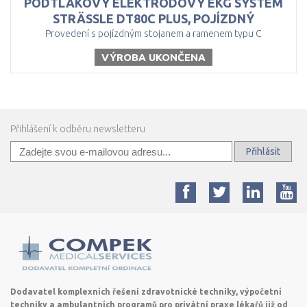
PODTLAKOVÝ ELEKTRODOVÝ EKG SYSTÉM
STRÄSSLE DT80C PLUS, POJÍZDNÝ
Provedení s pojízdným stojanem a ramenem typu C
VÝROBA UKONČENA
Přihlášení k odběru newsletteru
Přihlásit
Dodavatel komplexních řešení zdravotnické techniky, výpočetní
techniky a ambulantních programů pro privátní praxe lékařů již od