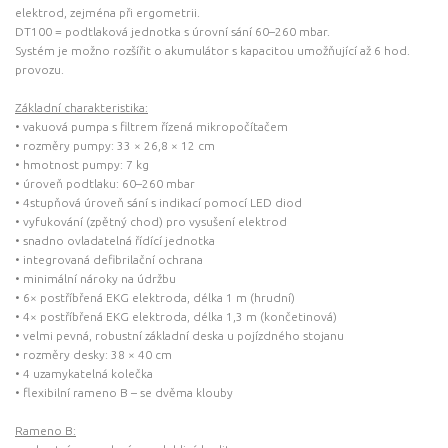
elektrod, zejména při ergometrii.
DT100 = podtlaková jednotka s úrovní sání 60–260 mbar.
Systém je možno rozšířit o akumulátor s kapacitou umožňující až 6 hod.
provozu.
Základní charakteristika:
• vakuová pumpa s filtrem řízená mikropočítačem
• rozměry pumpy: 33 × 26,8 × 12 cm
• hmotnost pumpy: 7 kg
• úroveň podtlaku: 60–260 mbar
• 4stupňová úroveň sání s indikací pomocí LED diod
• vyfukování (zpětný chod) pro vysušení elektrod
• snadno ovladatelná řídící jednotka
• integrovaná defibrilační ochrana
• minimální nároky na údržbu
• 6× postříbřená EKG elektroda, délka 1 m (hrudní)
• 4× postříbřená EKG elektroda, délka 1,3 m (končetinová)
• velmi pevná, robustní základní deska u pojízdného stojanu
• rozměry desky: 38 × 40 cm
• 4 uzamykatelná kolečka
• flexibilní rameno B – se dvěma klouby
Rameno B: