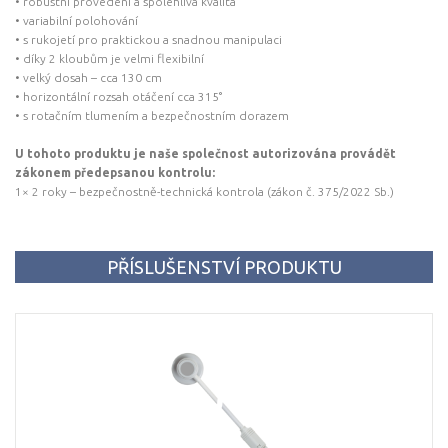
• robustní provedení a spolehlivá kvalita
• variabilní polohování
• s rukojetí pro praktickou a snadnou manipulaci
• díky 2 kloubům je velmi flexibilní
• velký dosah – cca 130 cm
• horizontální rozsah otáčení cca 315°
• s rotačním tlumením a bezpečnostním dorazem
U tohoto produktu je naše společnost autorizována provádět
zákonem předepsanou kontrolu:
1× 2 roky – bezpečnostně-technická kontrola (zákon č. 375/2022 Sb.)
PŘÍSLUŠENSTVÍ PRODUKTU