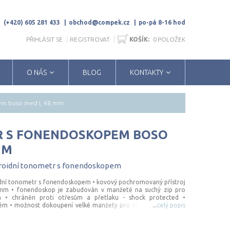
(+420) 605 281 433
obchod@compek.cz
po-pá 8-16 hod
PŘIHLÁSIT SE
REGISTROVAT
KOŠÍK:
0
POLOŽEK
O NÁS
BLOG
KONTAKTY
em boso med I, 48 mm
 S FONENDOSKOPEM BOSO
MM
roidní
tonometr
s
fonendoskopem
idní tonometr s fonendoskopem • kovový pochromovaný přístroj
 mm • fonendoskop je zabudován v manžetě na suchý zip pro
• chráněn proti otřesům a přetlaku - shock protected •
stém • možnost dokoupení velké manžety pro obvod paže 33-41
...
celý popis