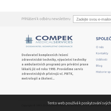
Přihlášení k odběru newsletteru
SPOLE
O nás
Kontakty
Dodavatel komplexních řešení
Události
zdravotnické techniky, výpočetní techniky
a ambulantních programů pro privátní praxe
Blog
lékařů již od roku 1993. Provádíme servis
Historie s
zdravotnických přístrojů vč. PBTK,
metrologii a školení...
Tento web používá k poskytování svých
Copyright © 1993-2026 COMPEK MEDICAL SERVICES, s.r.o. Všechna práva vyhra