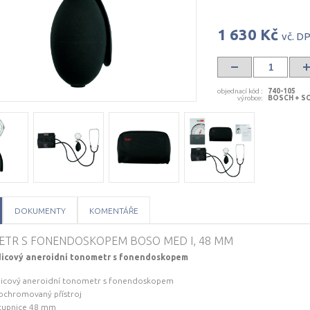
1 630 Kč
vč. D
objednací kód
:
740-105
výrobce
:
BOSCH + SO
DOKUMENTY
KOMENTÁŘE
TR S FONENDOSKOPEM BOSO MED I, 48 MM
icový aneroidní tonometr s fonendoskopem
dicový aneroidní tonometr s fonendoskopem
ochromovaný přístroj
stupnice 48 mm