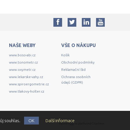
NAŠE WEBY
VŠE O NÁKUPU
www.boso-abi.cz
Košík
www.tonometr.cz
Obchodní podmínky
www.oxymetr.cz
Reklamační řád
www.lekarske-vahy.cz
Ochrana osobních
údajů (GDPR)
www.spiroergometrie.cz
www.tlakovy-holter.cz
ůj souhlas.
OK
Další informace
Vytvořil
CIS
na platformě CISadmin.