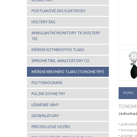
PODTLAKOVÉ EKG ELEKTRODY
HOLTERY EKG
AMBULANTNÍ MONITORY TK (HOLTERY
TK)
MĚŘENÍ KOTNÍKOVÝCH TLAKŮ
SPIROMETRIE, ANALYZÁTORY CO
MĚŘENÍ KREVNÍHO TLAKU (TONOMETRY)
PLETYSMOGRAFIE
POPIS
PULZNÍ OXYMETRY
LÉKAŘSKÉ VÁHY
TONOME
Jednohad
DEFIBRILÁTORY
• jednoha
PŘÍSTROJOVÉ VOZÍKY
• kovový p
• průměr 