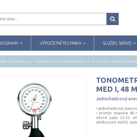
PROGRAMY
VÝPOČETNÍ TECHNIKA
SLUŽBY, SERVIS
tlaku (tonometry)
Tonometry s fonendoskopem
Tonometr s fonendoskop
TONOMETR
MED I, 48 
Jednohadicový
ane
• jednohadicový anero
• průměr stupnice 48
obvod paže 22-32 cm 
antikorozní měřící sy
cm • záruka 3 roky