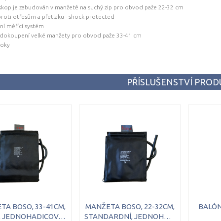
kop je zabudován v manžetě na suchý zip pro obvod paže 22-32 cm
proti otřesům a přetlaku - shock protected
zní měřící systém
 dokoupení velké manžety pro obvod paže 33-41 cm
roky
PŘÍSLUŠENSTVÍ PRO
TA BOSO, 33-41CM,
MANŽETA BOSO, 22-32CM,
BALÓ
VELKÁ, JEDNOHADICOVÁ, ČERNÁ, S FONENDOSKOPEM
STANDARDNÍ, JEDNOHADICOVÁ, ČERNÁ, S FONENDOSKOPEM