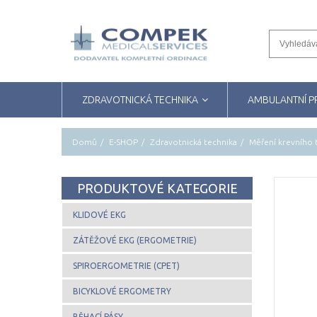
ZDRAVOTNICKÁ TECHNIKA
AMBULANTNÍ 
Domů
E-SHOP
Zdravotnická technika
Měření krevního 
PRODUKTOVÉ KATEGORIE
KLIDOVÉ EKG
ZÁTĚŽOVÉ EKG (ERGOMETRIE)
SPIROERGOMETRIE (CPET)
BICYKLOVÉ ERGOMETRY
BĚHACÍ PÁSY