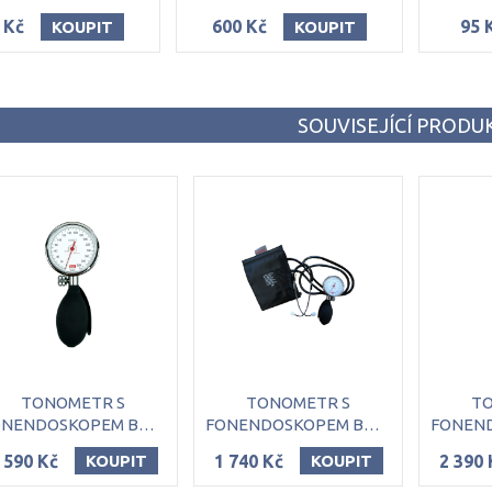
 Kč
600 Kč
95 
KOUPIT
KOUPIT
SOUVISEJÍCÍ PRODU
TONOMETR S
TONOMETR S
TO
FONENDOSKOPEM BOSO MED I, 60 MM
FONENDOSKOPEM BOSO MED I, 60 MM, PRO LEVÁKY
 590 Kč
1 740 Kč
2 390 
KOUPIT
KOUPIT