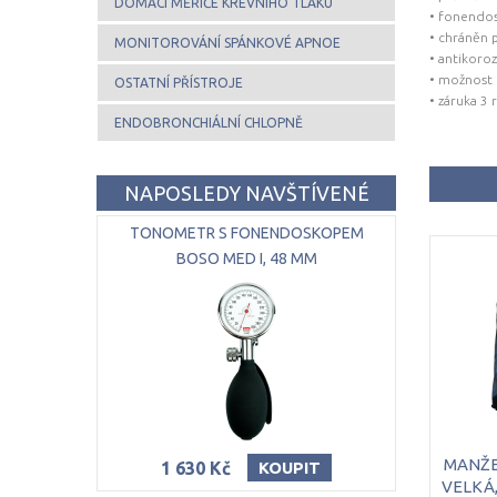
DOMÁCÍ MĚŘIČE KREVNÍHO TLAKU
• fonendos
• chráněn 
MONITOROVÁNÍ SPÁNKOVÉ APNOE
• antikoro
• možnost
OSTATNÍ PŘÍSTROJE
• záruka 3 
ENDOBRONCHIÁLNÍ CHLOPNĚ
NAPOSLEDY NAVŠTÍVENÉ
TONOMETR S FONENDOSKOPEM
BOSO MED I, 48 MM
MANŽE
1 630 Kč
KOUPIT