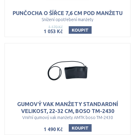
PUNČOCHA
O
ŠÍŘCE
7,6
CM
POD
MANŽETU
Snížení opotřebení manžety
1 170 Kč
KOUPIT
1 053 Kč
GUMOVÝ VAK MANŽETY STANDARDNÍ
VELIKOST, 22-32 CM, BOSO TM-2430
Vniřní gumový vak manžety AMTK boso TM-2430
KOUPIT
1 490 Kč