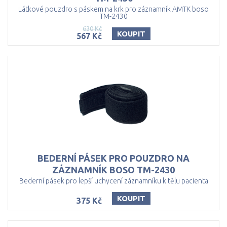
Látkové pouzdro s páskem na krk pro záznamník AMTK boso
TM-2430
630 Kč
KOUPIT
567 Kč
BEDERNÍ PÁSEK PRO POUZDRO NA
ZÁZNAMNÍK BOSO TM-2430
Bederní pásek pro lepší uchycení záznamníku k tělu pacienta
KOUPIT
375 Kč