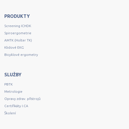
PRODUKTY
Screening ICHDK
Spiroergometrie
AMTK (Holter TK)
Klidové EKG
Bicyklové ergometry
SLUŽBY
PBTK
Metrologie
Opravy zdrav. přístrojů
Certifikáty I.CA
Školení