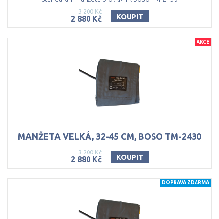
3 200 Kč
KOUPIT
2 880 Kč
AKCE
MANŽETA
VELKÁ,
32-45
CM,
BOSO
TM-2430
3 200 Kč
KOUPIT
2 880 Kč
DOPRAVA ZDARMA