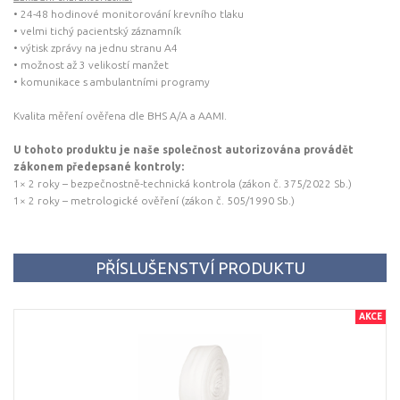
• 24-48 hodinové monitorování krevního tlaku
• velmi tichý pacientský záznamník
• výtisk zprávy na jednu stranu A4
• možnost až 3 velikostí manžet
• komunikace s ambulantními programy
Kvalita měření ověřena dle BHS A/A a AAMI.
U tohoto produktu je naše společnost autorizována provádět
zákonem předepsané kontroly:
1× 2 roky – bezpečnostně-technická kontrola (zákon č. 375/2022 Sb.)
1× 2 roky – metrologické ověření (zákon č. 505/1990 Sb.)
PŘÍSLUŠENSTVÍ PRODUKTU
AKCE