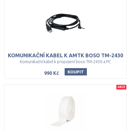
KOMUNIKAČNÍ
KABEL
K
AMTK
BOSO
TM-2430
Komunikační kabel k propojení boso TM-2430 a PC
KOUPIT
990 Kč
AKCE