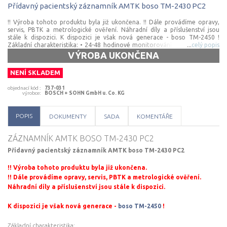
Přídavný
pacientský
záznamník
AMTK
boso
TM-2430
PC2
!! Výroba tohoto produktu byla již ukončena. !! Dále provádíme opravy,
servis, PBTK a metrologické ověření. Náhradní díly a příslušenství jsou
stále k dispozici. K dispozici je však nová generace - boso TM-2450 !
Základní charakteristika: • 24-48 hodinové monitorování krevního tlaku •
...
celý popis
velmi tichý pacientský záznamník • výtisk zprávy na jednu stranu A4 •
VÝROBA UKONČENA
možnost až 3 velikostí manžet • komunikace s ambulantními programy
Kvalita měření ověřena dle BHS A/A a AAMI. U tohoto produktu je naše
NENÍ SKLADEM
společnost autorizována provádět zákonem předepsané kontroly: 1× 2
roky – bezpečnostně-technická kontrola (zákon č. 375/2022 Sb.) 1× 2 roky
objednací kód
:
737-031
– metrologické ověření (zákon č. 505/1990 Sb.)
výrobce
:
BOSCH + SOHN GmbH u. Co. KG
POPIS
DOKUMENTY
SADA
KOMENTÁŘE
ZÁZNAMNÍK AMTK BOSO TM-2430 PC2
Přídavný pacientský záznamník AMTK boso TM-2430 PC2
!! Výroba tohoto produktu byla již ukončena.
!! Dále provádíme opravy, servis, PBTK a metrologické ověření.
Náhradní díly a příslušenství jsou stále k dispozici.
K dispozici je však nová generace -
boso TM-2450
!
Základní charakteristika: