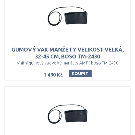
GUMOVÝ VAK MANŽETY VELIKOST VELKÁ,
32-45 CM, BOSO TM-2430
Vniřní gumový vak velké manžety AMTK boso TM-2430
KOUPIT
1 490 Kč