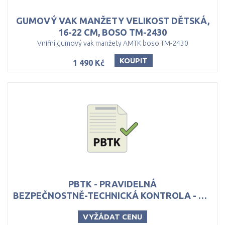
GUMOVÝ VAK MANŽETY VELIKOST DĚTSKÁ,
16-22 CM, BOSO TM-2430
Vniřní gumový vak manžety AMTK boso TM-2430
KOUPIT
1 490 Kč
PBTK - PRAVIDELNÁ
BEZPEČNOSTNĚ-TECHNICKÁ KONTROLA - PRO AMTK SYSTÉM (HOLTER TK)
VYŽÁDAT CENU