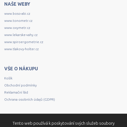
NAŠE WEBY
www.boso-abi.cz
www.tonometr.cz
www.oxymetr.cz
www.lekarske-vahy.cz
www.spiroergometrie.cz
www.tlakovy-holter.cz
VŠE O NÁKUPU
Košík
Obchodní podmínky
Reklamační řád
Ochrana osobních údajů (GDPR)
Tento web používá k poskytování svých služeb soubory