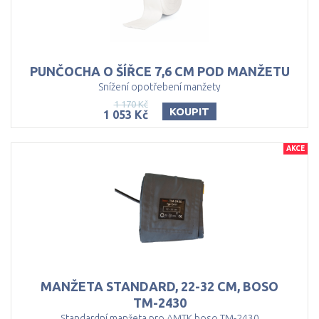
PUNČOCHA
O
ŠÍŘCE
7,6
CM
POD
MANŽETU
Snížení opotřebení manžety
1 170 Kč
KOUPIT
1 053 Kč
AKCE
MANŽETA STANDARD, 22-32 CM, BOSO
TM-2430
Standardní manžeta pro AMTK boso TM-2430