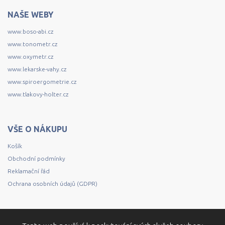
NAŠE WEBY
www.boso-abi.cz
www.tonometr.cz
www.oxymetr.cz
www.lekarske-vahy.cz
www.spiroergometrie.cz
www.tlakovy-holter.cz
VŠE O NÁKUPU
Košík
Obchodní podmínky
Reklamační řád
Ochrana osobních údajů (GDPR)