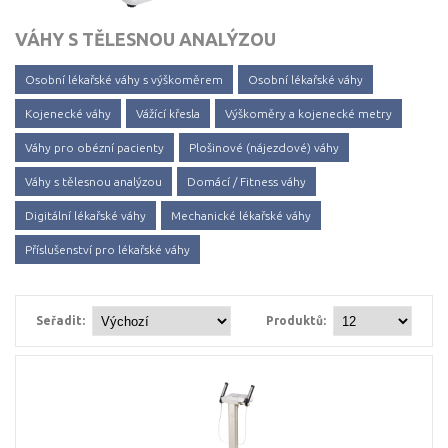
VÁHY S TĚLESNOU ANALÝZOU
Osobní lékařské váhy s výškoměrem
Osobní lékařské váhy
Kojenecké váhy
Vážící křesla
Výškoměry a kojenecké metry
Váhy pro obézní pacienty
Plošinové (nájezdové) váhy
Váhy s tělesnou analýzou
Domácí / Fitness váhy
Digitální lékařské váhy
Mechanické lékařské váhy
Příslušenství pro lékařské váhy
Seřadit:
Produktů: