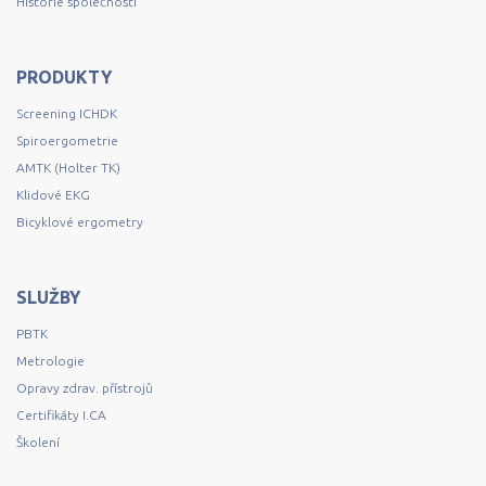
Historie společnosti
PRODUKTY
Screening ICHDK
Spiroergometrie
AMTK (Holter TK)
Klidové EKG
Bicyklové ergometry
SLUŽBY
PBTK
Metrologie
Opravy zdrav. přístrojů
Certifikáty I.CA
Školení