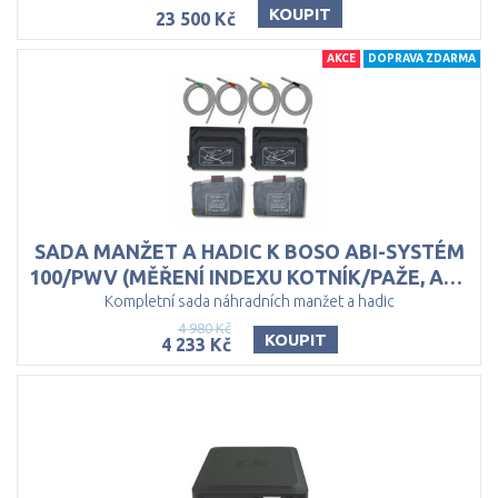
KOUPIT
23 500 Kč
AKCE
DOPRAVA ZDARMA
SADA MANŽET A HADIC K BOSO ABI-SYSTÉM
100/PWV (MĚŘENÍ INDEXU KOTNÍK/PAŽE, ANKLE-BRACHIAL INDEX)
Kompletní sada náhradních manžet a hadic
4 980 Kč
KOUPIT
4 233 Kč