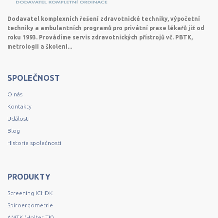
Dodavatel komplexních řešení zdravotnické techniky, výpočetní
techniky a ambulantních programů pro privátní praxe lékařů již od
roku 1993. Provádíme servis zdravotnických přístrojů vč. PBTK,
metrologii a školení...
SPOLEČNOST
O nás
Kontakty
Události
Blog
Historie společnosti
PRODUKTY
Screening ICHDK
Spiroergometrie
AMTK (Holter TK)