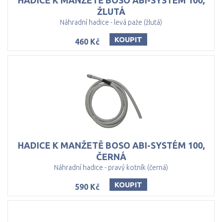
HADICE K MANŽETĚ BOSO ABI-SYSTÉM 100,
ŽLUTÁ
Náhradní hadice - levá paže (žlutá)
KOUPIT
460 Kč
HADICE K MANŽETĚ BOSO ABI-SYSTÉM 100,
ČERNÁ
Náhradní hadice - pravý kotník (černá)
KOUPIT
590 Kč