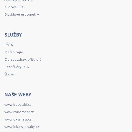
Klidové EKG
Bicyklové ergometry
SLUŽBY
PBTK
Metrologie
Opravy zdrav. přístrojů
Certifikáty I.CA
Školení
NAŠE WEBY
www.boso-abi.cz
www.tonometr.cz
www.oxymetr.cz
www.lekarske-vahy.cz