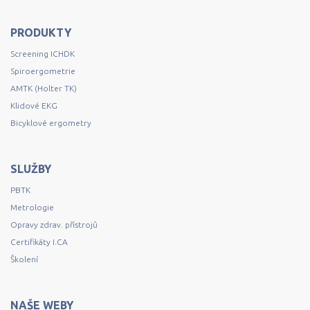
PRODUKTY
Screening ICHDK
Spiroergometrie
AMTK (Holter TK)
Klidové EKG
Bicyklové ergometry
SLUŽBY
PBTK
Metrologie
Opravy zdrav. přístrojů
Certifikáty I.CA
Školení
NAŠE WEBY