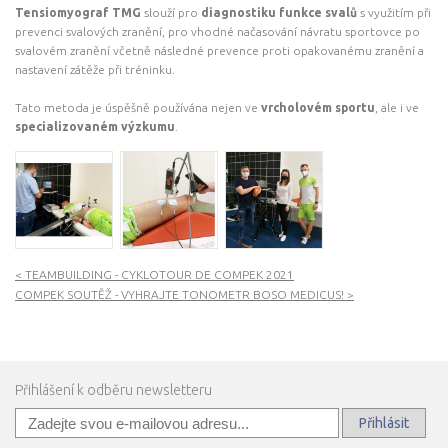
Tensiomyograf TMG
slouží pro
diagnostiku funkce svalů
s využitím při
prevenci svalových zranění, pro vhodné načasování návratu sportovce po
svalovém zranění včetně následné prevence proti opakovanému zranění a
nastavení zátěže při tréninku.
Tato metoda je úspěšně používána nejen ve
vrcholovém sportu
, ale i ve
specializovaném výzkumu
.
<
TEAMBUILDING - CYKLOTOUR DE COMPEK 2021
COMPEK SOUTĚŽ - VYHRAJTE TONOMETR BOSO MEDICUS!
>
Přihlášení k odběru newsletteru
Přihlásit