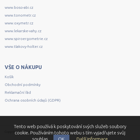
www.boso-abi.cz
www.tonometr.cz
www.oxymetr.cz
www.lekarske-vahy.cz
www.spiroergometrie.cz
www.tlakovy-holter.cz
VŠE O NÁKUPU
Košík
Obchodní podmínky
Reklamační řád
Ochrana osobních údajů (GDPR)
Tento web používá k poskytování svých služeb soubory
Copyright © 1993-2026 COMPEK MEDICAL SERVICES, s.r.o. Všechna práva vyhrazena.
cookie. Používáním tohoto webu s tím vyjadřujete svůj
souhlas.
OK
Další informace