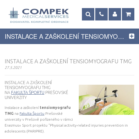
INSTALACE A ZAŠKOLENÍ TENSIOMYOGRAFU TMG
INSTALACE A ZAŠKOLENÍ TENSIOMYOGRAFU TMG
27.5.2021
INSTALACE A ZAŠKOLENÍ
TENSIOMYOGRAFU TMG
NA
FAKULTA ŠPORTU
PREŠOVSKÉ
UNIVERZITY
Instalace a zaškolení
tensiomyografu
TMG
na
Fakulta Športu
Prešovské
univerzity v Prešově pořízeného v rámci
Erasmus+ Sport projektu "Physical activity-related injuries prevention in
adolescents (PARIPRE).