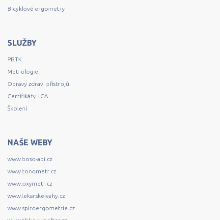
Bicyklové ergometry
SLUŽBY
PBTK
Metrologie
Opravy zdrav. přístrojů
Certifikáty I.CA
Školení
NAŠE WEBY
www.boso-abi.cz
www.tonometr.cz
www.oxymetr.cz
www.lekarske-vahy.cz
www.spiroergometrie.cz