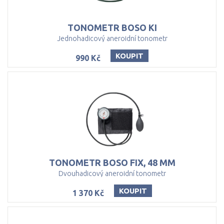
TONOMETR
BOSO
KI
Jednohadicový aneroidní tonometr
KOUPIT
990 Kč
TONOMETR
BOSO
FIX,
48
MM
Dvouhadicový aneroidní tonometr
KOUPIT
1 370 Kč