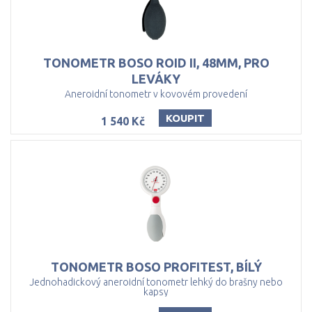
TONOMETR BOSO ROID II, 48MM, PRO
LEVÁKY
Aneroidní tonometr v kovovém provedení
KOUPIT
1 540 Kč
TONOMETR
BOSO
PROFITEST,
BÍLÝ
Jednohadickový aneroidní tonometr lehký do brašny nebo
kapsy