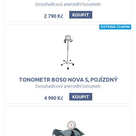
Dvouhadicový aneroidní tonometr
KOUPIT
2 790 Kč
DOPRAVA ZDARMA
TONOMETR
BOSO
NOVA
S,
POJÍZDNÝ
Dvouhadicový aneroidní tonometr
KOUPIT
4 990 Kč