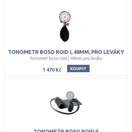
TONOMETR
BOSO
ROID
I,
48MM,
PRO
LEVÁKY
Tonometr boso roid I, 48mm, pro leváky
KOUPIT
1 470 Kč
TONOMETR
BOSO
ROID
II