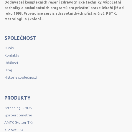
Dodavatel komplexních řešení zdravotnické techniky, výpočetní
techniky a ambulantních programů pro privátní praxe lékařů již od
roku 1993. Provádíme servis zdravotnických přístrojů vč. PBTK,
metrologii a školení...
SPOLEČNOST
O nás
Kontakty
Události
Blog
Historie společnosti
PRODUKTY
Screening ICHDK
Spiroergometrie
AMTK (Holter TK)
Klidové EKG