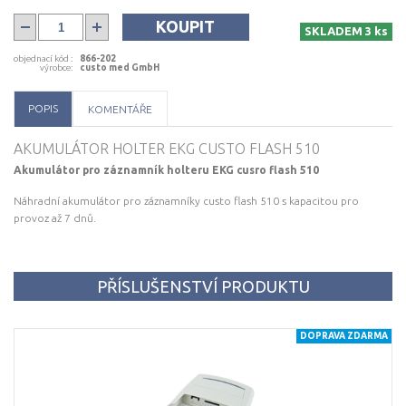
KOUPIT
SKLADEM 3 ks
objednací kód
:
866-202
výrobce
:
custo med GmbH
POPIS
KOMENTÁŘE
AKUMULÁTOR HOLTER EKG CUSTO FLASH 510
Akumulátor pro záznamník holteru EKG cusro flash 510
Náhradní akumulátor pro záznamníky custo flash 510 s kapacitou pro
provoz až 7 dnů.
PŘÍSLUŠENSTVÍ PRODUKTU
DOPRAVA ZDARMA