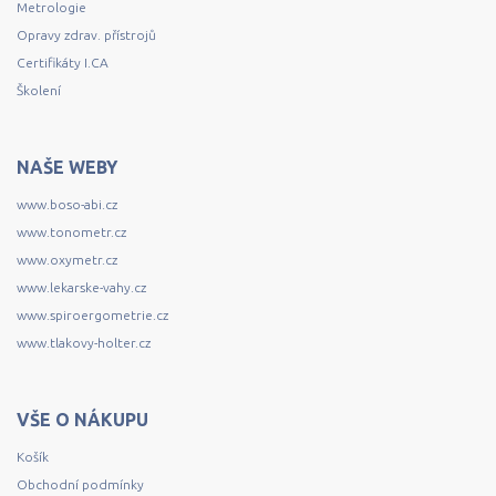
Metrologie
Opravy zdrav. přístrojů
Certifikáty I.CA
Školení
NAŠE WEBY
www.boso-abi.cz
www.tonometr.cz
www.oxymetr.cz
www.lekarske-vahy.cz
www.spiroergometrie.cz
www.tlakovy-holter.cz
VŠE O NÁKUPU
Košík
Obchodní podmínky