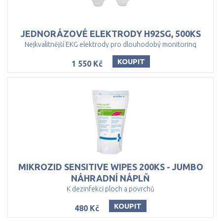
JEDNORÁZOVÉ
ELEKTRODY
H92SG,
500KS
Nejkvalitnější EKG elektrody pro dlouhodobý monitoring
KOUPIT
1 550 Kč
MIKROZID SENSITIVE WIPES 200KS - JUMBO
NÁHRADNÍ NÁPLŇ
K dezinfekci ploch a povrchů
KOUPIT
480 Kč