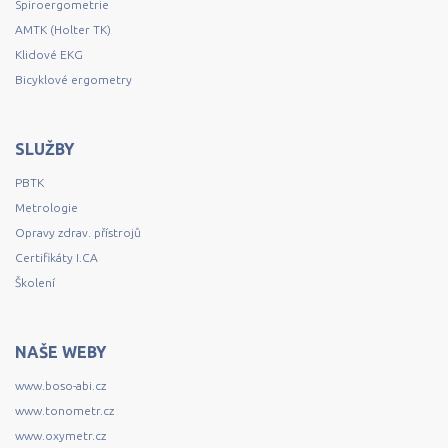
Spiroergometrie
AMTK (Holter TK)
Klidové EKG
Bicyklové ergometry
SLUŽBY
PBTK
Metrologie
Opravy zdrav. přístrojů
Certifikáty I.CA
Školení
NAŠE WEBY
www.boso-abi.cz
www.tonometr.cz
www.oxymetr.cz