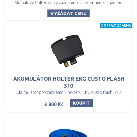
3kanálový holterovský záznamník vícedenním záznamem
VYŽÁDAT CENU
DOPRAVA ZDARMA
AKUMULÁTOR HOLTER EKG CUSTO FLASH
510
Akumulátor pro záznamník holteru EKG cusro flash 510
KOUPIT
3 800 Kč