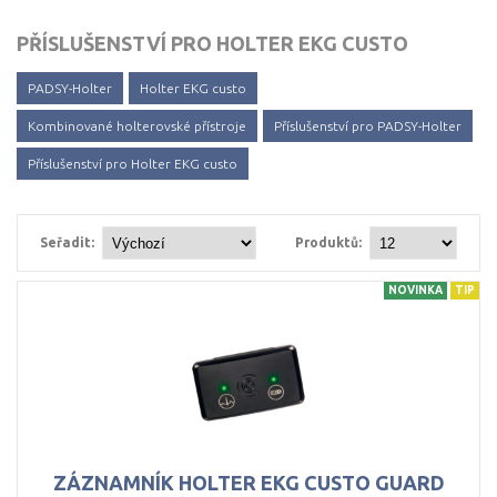
PŘÍSLUŠENSTVÍ PRO HOLTER EKG CUSTO
PADSY-Holter
Holter EKG custo
Kombinované holterovské přístroje
Příslušenství pro PADSY-Holter
Příslušenství pro Holter EKG custo
Seřadit:
Produktů:
NOVINKA
TIP
ZÁZNAMNÍK
HOLTER
EKG
CUSTO
GUARD