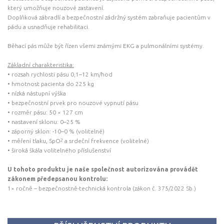
který umožňuje nouzové zastavení.
Doplňková zábradlí a bezpečnostní zádržný systém zabraňuje pacientům v
pádu a usnadňuje rehabilitaci.
Běhací pás může být řízen všemi známými EKG a pulmonálními systémy.
Základní charakteristika:
• rozsah rychlosti pásu 0,1–12 km/hod
• hmotnost pacienta do 225 kg
• nízká nástupní výška
• bezpečnostní prvek pro nouzové vypnutí pásu
• rozměr pásu: 50 × 127 cm
• nastavení sklonu: 0–25 %
• záporný sklon: -10–0 % (volitelné)
• měření tlaku, SpO
a srdeční frekvence (volitelné)
2
• široká škála volitelného příslušenství
U tohoto produktu je naše společnost autorizována provádět
zákonem předepsanou kontrolu:
1× ročně – bezpečnostně-technická kontrola (zákon č. 375/2022 Sb.)