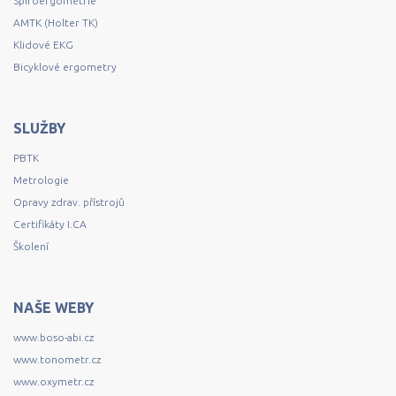
Spiroergometrie
AMTK (Holter TK)
Klidové EKG
Bicyklové ergometry
SLUŽBY
PBTK
Metrologie
Opravy zdrav. přístrojů
Certifikáty I.CA
Školení
NAŠE WEBY
www.boso-abi.cz
www.tonometr.cz
www.oxymetr.cz