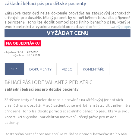
základní
běhací
pás
pro
dětské
pacienty
Zátěžové testy dětí nelze dokonale provádět na zátěžovývj jednotkách
urřených pro dospělé. Mladý pacient by se měl během tetsu cítit příjemně
a přirozeně. Toho lze docílit pomocí speciálního běhacího pásu, který je
svou konstrukcí a vysokou variabilitou nastavení určený práve pro mladé
...
celý popis
pacienty. Dostatečná bezpečnost pacientů je zajištěna pomocí
VYŽÁDAT CENU
bezpečnostního pásu, který umožňuje nouzové zastavení. Doplňková
zábradlí a bezpečnostní zádržný systém zabraňuje pacientům v pádu a
NA OBJEDNÁVKU
usnadňuje rehabilitaci. Běhací pás může být řízen všemi známými EKG a
pulmonálními systémy. Základní charakteristika: • rozsah rychlosti pásu
objednací kód
:
707-231
0,1–12 km/hod • hmotnost pacienta do 225 kg • nízká nástupní výška •
výrobce
:
Lode B.V.
bezpečnostní prvek pro nouzové vypnutí pásu • rozměr pásu: 50 × 127
cm • nastavení sklonu: 0–25 % • záporný sklon: -10–0 % (volitelné) •
měření tlaku, SpO2 a srdeční frekvence (volitelné) • široká škála
POPIS
DOKUMENTY
VIDEO
KOMENTÁŘE
volitelného příslušenství U tohoto produktu je naše společnost
autorizována provádět zákonem předepsanou kontrolu: 1× ročně –
bezpečnostně-technická kontrola (zákon č. 375/2022 Sb.)
BĚHACÍ PÁS LODE VALIANT 2 PEDIATRIC
základní běhací pás pro dětské pacienty
Zátěžové testy dětí nelze dokonale provádět na zátěžovývj jednotkách
urřených pro dospělé. Mladý pacient by se měl během tetsu cítit příjemně a
přirozeně. Toho lze docílit pomocí speciálního běhacího pásu, který je svou
konstrukcí a vysokou variabilitou nastavení určený práve pro mladé
pacienty.
Dostatečná bezpečnost pacientů je zajištěna pomocí bezpečnostního pásu,