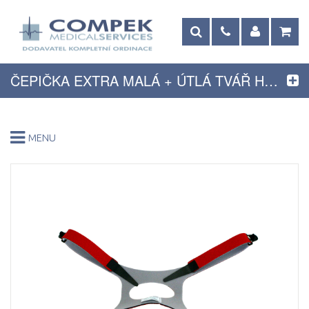
ČEPIČKA EXTRA MALÁ + ÚTLÁ TVÁŘ HANS RUDOLPH
MENU