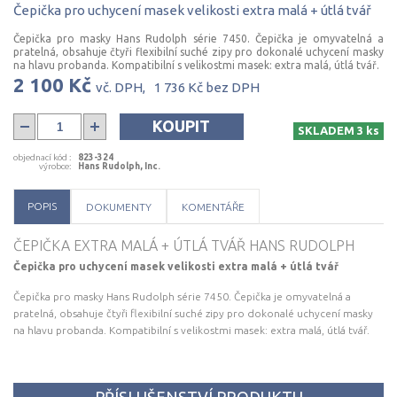
Čepička
pro
uchycení
masek
velikosti
extra
malá
+
útlá
tvář
Čepička pro masky Hans Rudolph série 7450. Čepička je omyvatelná a
pratelná, obsahuje čtyři flexibilní suché zipy pro dokonalé uchycení masky
na hlavu probanda. Kompatibilní s velikostmi masek: extra malá, útlá tvář.
2 100 Kč
vč. DPH,
1 736 Kč
bez DPH
KOUPIT
SKLADEM 3 ks
objednací kód
:
823-324
výrobce
:
Hans Rudolph, Inc.
POPIS
DOKUMENTY
KOMENTÁŘE
ČEPIČKA EXTRA MALÁ + ÚTLÁ TVÁŘ HANS RUDOLPH
Čepička pro uchycení masek velikosti extra malá + útlá tvář
Čepička pro masky Hans Rudolph série 7450. Čepička je omyvatelná a
pratelná, obsahuje čtyři flexibilní suché zipy pro dokonalé uchycení masky
na hlavu probanda. Kompatibilní s velikostmi masek: extra malá, útlá tvář.