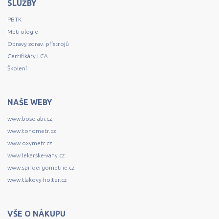
SLUŽBY
PBTK
Metrologie
Opravy zdrav. přístrojů
Certifikáty I.CA
Školení
NAŠE WEBY
www.boso-abi.cz
www.tonometr.cz
www.oxymetr.cz
www.lekarske-vahy.cz
www.spiroergometrie.cz
www.tlakovy-holter.cz
VŠE O NÁKUPU