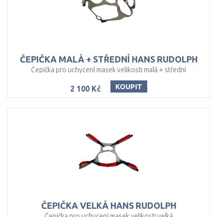
ČEPIČKA
MALÁ
+
STŘEDNÍ
HANS
RUDOLPH
Čepička pro uchycení masek velikosti malá + střední
KOUPIT
2 100 Kč
ČEPIČKA
VELKÁ
HANS
RUDOLPH
Čepička pro uchycení masek velikosti velká