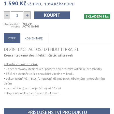
koncentrace 3% - 15 min.
1 590 Kč
vč. DPH,
1 314 Kč
bez DPH
KOUPIT
SKLADEM 1 ks
objednací kód
:
781-211
výrobce
:
ACTO GmbH
POPIS
KOMENTÁŘE
DEZINFEKCE ACTOSED ENDO TERRA, 2L
Koncentrovaný dezinfekční čistící přípravek
Základní charakteristika:
• koncentrovaný dezinfekční prostředek pro zdravotnické prostředky
• čištění a dezinfekci lze provádět v jednom kroku
• baktericidní (vč. TBC), fungicidní, účinný proti obaleným i neobaleným
virům
• neznečištěný roztok je účinný až 15 dní
• doporučená koncentrace 3% - 15 min.
PŘÍSLUŠENSTVÍ PRODUKTU