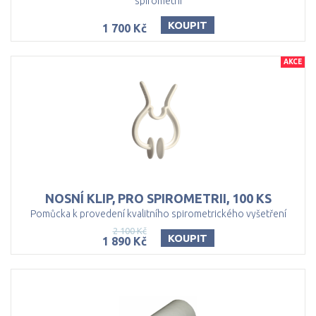
spirometrii
KOUPIT
1 700 Kč
AKCE
NOSNÍ
KLIP,
PRO
SPIROMETRII,
100
KS
Pomůcka k provedení kvalitního spirometrického vyšetření
2 100 Kč
KOUPIT
1 890 Kč