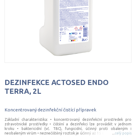
DEZINFEKCE ACTOSED ENDO
TERRA, 2L
Koncentrovaný
dezinfekční
čistící
přípravek
Základní charakteristika: • koncentrovaný dezinfekční prostředek pro
zdravotnické prostředky • čištění a dezinfekci lze provádět v jednom
kroku • baktericidní (vč. TBC), fungicidní, účinný proti obaleným i
neobaleným virům • neznečištěný roztok je účinný až 15 dní • doporučená
...
celý popis