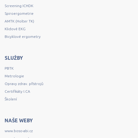
Screening ICHDK
Spiroergometrie
AMTK (Holter TK)
Klidové EKG
Bicyklové ergometry
SLUŽBY
PBTK
Metrologie
Opravy zdrav. přístrojů
Certifikáty I.CA
Školení
NAŠE WEBY
www.boso-abi.cz