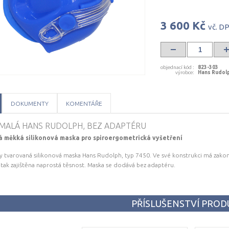
3 600 Kč
vč. D
objednací kód
:
823-303
výrobce
:
Hans Rudolp
DOKUMENTY
KOMENTÁŘE
MALÁ HANS RUDOLPH, BEZ ADAPTÉRU
á měkká silikonová maska pro spiroergometrická vyšetření
 tvarovaná silikonová maska Hans Rudolph, typ 7450. Ve své konstrukci má z
e tak zajištěna naprostá těsnost. Maska se dodává bez adaptéru.
PŘÍSLUŠENSTVÍ PRO