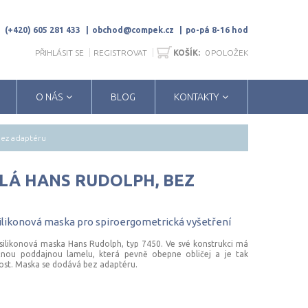
(+420) 605 281 433
obchod@compek.cz
po-pá 8-16 hod
PŘIHLÁSIT SE
REGISTROVAT
KOŠÍK:
0
POLOŽEK
O NÁS
BLOG
KONTAKTY
bez adaptéru
LÁ HANS RUDOLPH, BEZ
ilikonová
maska
pro
spiroergometrická
vyšetření
ilikonová maska Hans Rudolph, typ 7450. Ve své konstrukci má
ou poddajnou lamelu, která pevně obepne obličej a je tak
nost. Maska se dodává bez adaptéru.