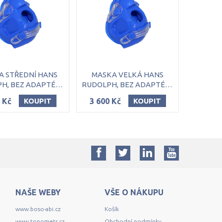
A STŘEDNÍ HANS
MASKA VELKÁ HANS
RUDOLPH, BEZ ADAPTÉRU
RUDOLPH, BEZ ADAPTÉRU
 Kč
3 600 Kč
KOUPIT
KOUPIT
NAŠE WEBY
VŠE O NÁKUPU
www.boso-abi.cz
Košík
www.tonometr.cz
Obchodní podmínky