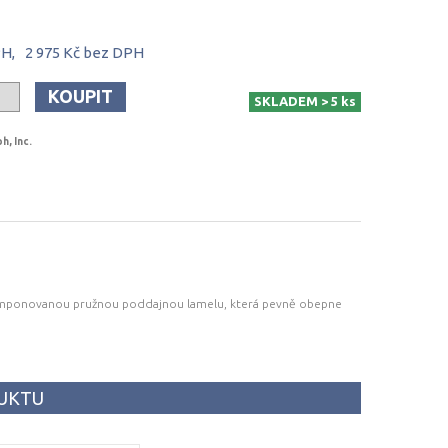
PH,
2 975 Kč
bez DPH
KOUPIT
SKLADEM > 5 ks
h, Inc.
akomponovanou pružnou poddajnou lamelu, která pevně obepne
DUKTU