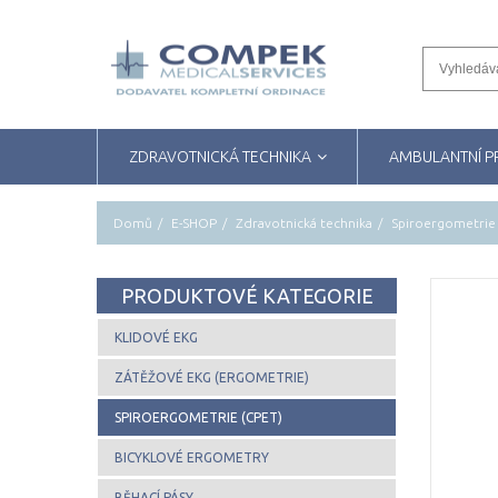
ZDRAVOTNICKÁ TECHNIKA
AMBULANTNÍ 
Domů
E-SHOP
Zdravotnická technika
Spiroergometrie
PRODUKTOVÉ KATEGORIE
KLIDOVÉ EKG
ZÁTĚŽOVÉ EKG (ERGOMETRIE)
SPIROERGOMETRIE (CPET)
BICYKLOVÉ ERGOMETRY
BĚHACÍ PÁSY