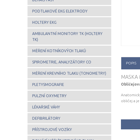
PODTLAKOVÉ EKG ELEKTRODY
HOLTERY EKG
AMBULANTNÍ MONITORY TK (HOLTERY
TK)
MĚŘENÍ KOTNÍKOVÝCH TLAKŮ
SPIROMETRIE, ANALYZÁTORY CO
POPIS
MĚŘENÍ KREVNÍHO TLAKU (TONOMETRY)
MASKA 
Obličejov
PLETYSMOGRAFIE
Anatomicky
PULZNÍ OXYMETRY
obličej a j
LÉKAŘSKÉ VÁHY
DEFIBRILÁTORY
PŘÍSTROJOVÉ VOZÍKY