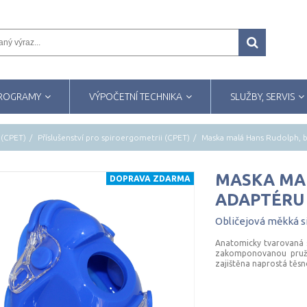
PROGRAMY
VÝPOČETNÍ TECHNIKA
SLUŽBY, SERVIS
 (CPET)
Příslušenství pro spiroergometrii (CPET)
Maska malá Hans Rudolph, 
MASKA MA
DOPRAVA ZDARMA
ADAPTÉRU
Obličejová
měkká
s
Anatomicky tvarovaná s
zakomponovanou pružn
zajištěna naprostá těs