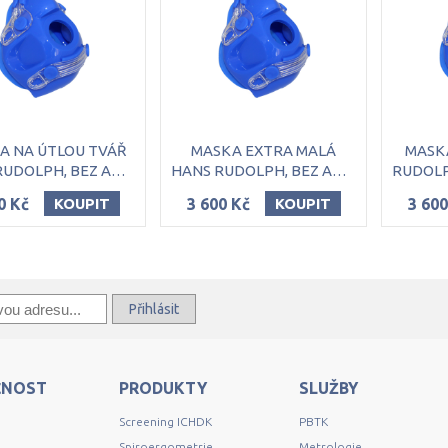
A NA ÚTLOU TVÁŘ
MASKA EXTRA MALÁ
MASK
HANS RUDOLPH, BEZ ADAPTÉRU
HANS RUDOLPH, BEZ ADAPTÉRU
0 Kč
3 600 Kč
3 600
KOUPIT
KOUPIT
Přihlásit
ČNOST
PRODUKTY
SLUŽBY
Screening ICHDK
PBTK
Spiroergometrie
Metrologie