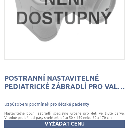
POSTRANNÍ NASTAVITELNÉ
PEDIATRICKÉ ZÁBRADLÍ PRO VALIANT 2
Uzpůsobení
podmínek
pro
dětské
pacienty
Nastavitelné boční zábradlí, speciálně určené pro děti ve žluté barvě.
Vhodné pro běhací pásy s velikostí pásu 50 x 150 nebo 60 x 170 cm.
VYŽÁDAT CENU