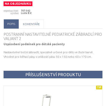
NA OBJEDNÁVKU
objednací kód
:
707-362
výrobce
:
Lode B.V.
POPIS
KOMENTÁŘE
POSTRANNÍ NASTAVITELNÉ PEDIATRICKÉ ZÁBRADLÍ PRO
VALIANT 2
Uzpůsobení podmínek pro dětské pacienty
Nastavitelné boční zábradlí, speciálně určené pro děti ve žluté barvě.
Vhodné pro běhací pásy s velikostí pásu 50 x 150 nebo 60 x 170 cm.
PŘÍSLUŠENSTVÍ PRODUKTU
TIP