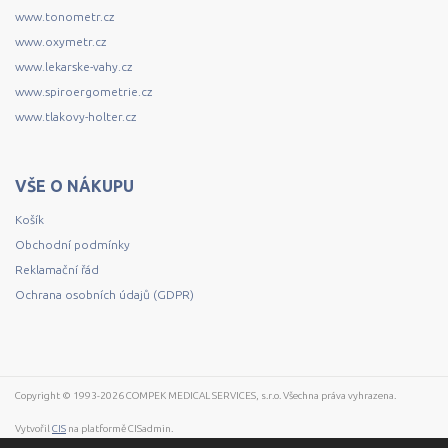
www.tonometr.cz
www.oxymetr.cz
www.lekarske-vahy.cz
www.spiroergometrie.cz
www.tlakovy-holter.cz
VŠE O NÁKUPU
Košík
Obchodní podmínky
Reklamační řád
Ochrana osobních údajů (GDPR)
Copyright © 1993-2026 COMPEK MEDICAL SERVICES, s.r.o. Všechna práva vyhrazena.
Vytvořil
CIS
na platformě CISadmin.