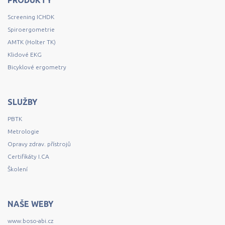
PRODUKTY
Screening ICHDK
Spiroergometrie
AMTK (Holter TK)
Klidové EKG
Bicyklové ergometry
SLUŽBY
PBTK
Metrologie
Opravy zdrav. přístrojů
Certifikáty I.CA
Školení
NAŠE WEBY
www.boso-abi.cz