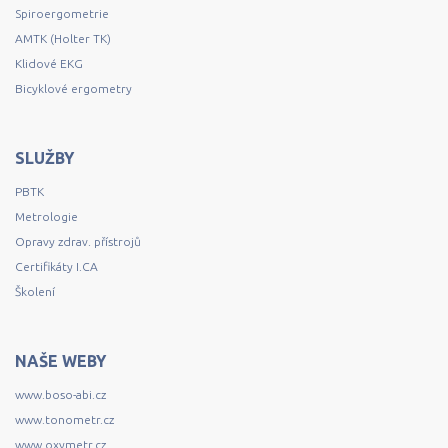
Spiroergometrie
AMTK (Holter TK)
Klidové EKG
Bicyklové ergometry
SLUŽBY
PBTK
Metrologie
Opravy zdrav. přístrojů
Certifikáty I.CA
Školení
NAŠE WEBY
www.boso-abi.cz
www.tonometr.cz
www.oxymetr.cz