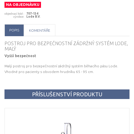
NA OBJEDNÁVKU
objednací kód
:
707-134
výrobce
:
Lode B.V.
POPIS
KOMENTÁŘE
POSTROJ PRO BEZPEČNOSTNÍ ZÁDRŽNÝ SYSTÉM LODE,
MALÝ
Vyšší bezpečnost
Malý postroj pro bezepečnostní zádržný systém běhacího pásu Lode.
Vhodné pro pacienty s obvodem hrudníku 65 - 95 cm.
PŘÍSLUŠENSTVÍ PRODUKTU