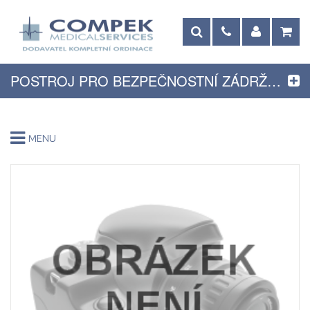
POSTROJ PRO BEZPEČNOSTNÍ ZÁDRŽNÝ SYSTÉM LODE, MALÝ
MENU