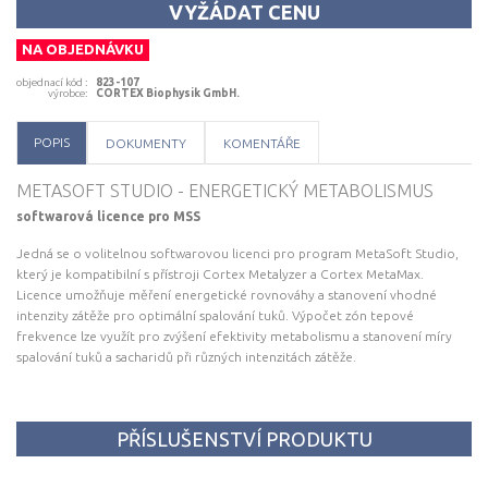
frekvence lze využít pro zvýšení efektivity metabolismu a stanovení míry
VYŽÁDAT CENU
spalování tuků a sacharidů při různých intenzitách zátěže.
NA OBJEDNÁVKU
objednací kód
:
823-107
výrobce
:
CORTEX Biophysik GmbH.
POPIS
DOKUMENTY
KOMENTÁŘE
METASOFT STUDIO - ENERGETICKÝ METABOLISMUS
softwarová licence pro MSS
Jedná se o volitelnou softwarovou licenci pro program MetaSoft Studio,
který je kompatibilní s přístroji Cortex Metalyzer a Cortex MetaMax.
Licence umožňuje měření energetické rovnováhy a stanovení vhodné
intenzity zátěže pro optimální spalování tuků. Výpočet zón tepové
frekvence lze využít pro zvýšení efektivity metabolismu a stanovení míry
spalování tuků a sacharidů při různých intenzitách zátěže.
PŘÍSLUŠENSTVÍ PRODUKTU