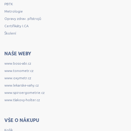
PBTK
Metrologie
Opravy zdrav. přístrojů
Certifikáty I.CA
Školení
NAŠE WEBY
www.boso-abi.cz
www.tonometr.cz
www.oxymetr.cz
www.lekarske-vahy.cz
www.spiroergometrie.cz
www.tlakovy-holter.cz
VŠE O NÁKUPU
Košík