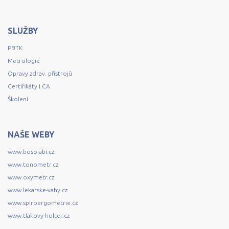
SLUŽBY
PBTK
Metrologie
Opravy zdrav. přístrojů
Certifikáty I.CA
Školení
NAŠE WEBY
www.boso-abi.cz
www.tonometr.cz
www.oxymetr.cz
www.lekarske-vahy.cz
www.spiroergometrie.cz
www.tlakovy-holter.cz