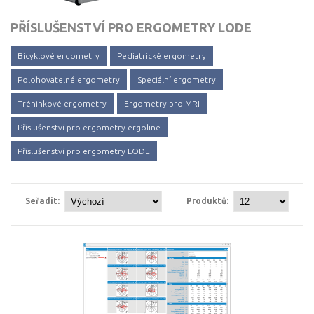
PŘÍSLUŠENSTVÍ PRO ERGOMETRY LODE
Bicyklové ergometry
Pediatrické ergometry
Polohovatelné ergometry
Speciální ergometry
Tréninkové ergometry
Ergometry pro MRI
Příslušenství pro ergometry ergoline
Příslušenství pro ergometry LODE
Seřadit:
Produktů: