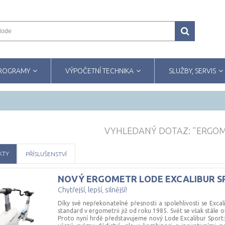
PROGRAMY
VÝPOČETNÍ TECHNIKA
SLUŽBY, SERVIS
VYHLEDANÝ DOTAZ: "ERGOM
KTY
PŘÍSLUŠENSTVÍ
NOVÝ
ERGOMETR
LODE
EXCALIBUR
S
Chytřejší, lepší, silnější!
Díky své nepřekonatelné přesnosti a spolehlivosti se Excal
standard v ergometrii již od roku 1985. Svět se však stále o
Proto nyní hrdě představujeme nový Lode Excalibur Sport: Chy