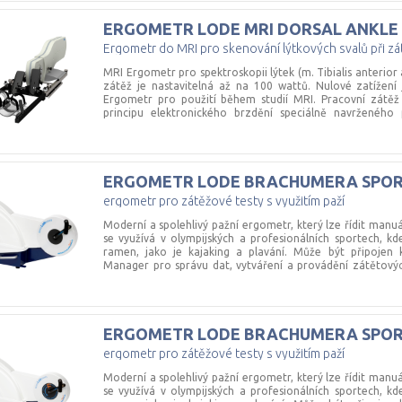
nabízí možnost odečíst různé parametry, jako je zátě
moment, časovač a vzdálenost. Napájecí jednotka je vy
ERGOMETR
LODE
MRI
DORSAL
ANKLE
pro upevnění na zeď. MRI ergometr push/pull lze využít pr
Ergometr do MRI pro skenování lýtkových svalů při zá
MRI Ergometr pro spektroskopii lýtek (m. Tibialis anterior
zátěž je nastavitelná až na 100 wattů. Nulové zatížení
Ergometr pro použití během studií MRI. Pracovní zátě
principu elektronického brzdění speciálně navrženého
Moment setrvačnosti je 8,4 kgm2. Ergometr MRI je s
jednotkou a napájecí jednotkou. Standardní řídicí jednotk
parametry, jako je zátěž, otáčky za minutu, točivý m
Napájecí jednotka je vybavena bezpečnostním kabele
ERGOMETR
LODE
BRACHUMERA
SPO
ergometr dorsal ankle flexion lze využít pro MRI skenner d
ergometr pro zátěžové testy s využitím paží
Moderní a spolehlivý pažní ergometr, který lze řídit man
se využívá v olympijských a profesionálních sportech, kde 
ramen, jako je kajaking a plavání. Může být připoje
Manager pro správu dat, vytváření a provádění zátětový
ovládat z EKG, ergometrického nebo spiroergometrického
spolehlivé zátěžové testy - zátěž až 2 500 W
ERGOMETR
LODE
BRACHUMERA
SPO
ergometr pro zátěžové testy s využitím paží
Moderní a spolehlivý pažní ergometr, který lze řídit man
se využívá v olympijských a profesionálních sportech, kde 