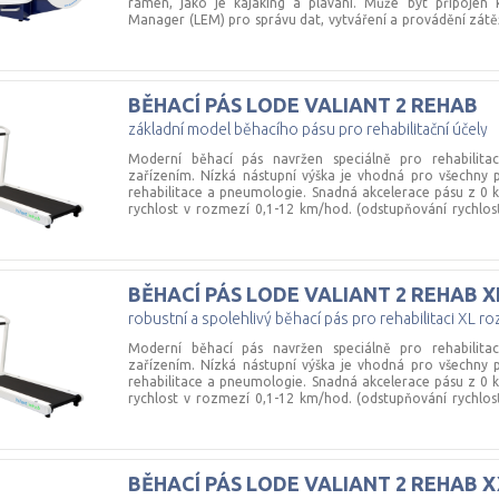
ramen, jako je kajaking a plavání. Může být připoje
Manager (LEM) pro správu dat, vytváření a provádění zát
má vestavěnou technologii modifikované tenzometrie, kter
během cvičení a je dodávána s detekcí úhlu. Možnost nezáv
paže odděleně. Bezdrátový přenos výsledků do PC, lz
Přístroj lze rovněž ovládat z EKG, ergometrického nebo s
BĚHACÍ
PÁS
LODE
VALIANT
2
REHAB
snadná obsluha - spolehlivé zátěžové testy - zátěž až 25
klice každé 2°otáčení - speciální analýza zátěže a výsledk
základní model běhacího pásu pro rehabilitační účely
a modul PFM
Moderní běhací pás navržen speciálně pro rehabilita
zařízením. Nízká nástupní výška je vhodná pro všechny pa
rehabilitace a pneumologie. Snadná akcelerace pásu z 0 k
rychlost v rozmezí 0,1-12 km/hod. (odstupňování rychlos
běhací pás Valiant 2 rehab pro použití v mnoha amb
rehabilitačním vyšetřením. Běhací pás je standardně do
dotykovým displejem pro manuální řízení pásu a s
Programovatelná řídicí jednotka umožňuje naprogramovat 
BĚHACÍ
PÁS
LODE
VALIANT
2
REHAB
X
již předprogramovaných. Základní charakteristika: 
bezpečnostního pásku s magnetickým kontaktem na
robustní a spolehlivý běhací pás pro rehabilitaci XL r
bezpečnost pro pacienty • díky malým rozměrům krycí 
běhací pás zrcadlo nebo kameru pro usnadnění sledován
Moderní běhací pás navržen speciálně pro rehabilita
plochy: 150 × 50 cm • maximální hmotnost pacienta: 225 k
zařízením. Nízká nástupní výška je vhodná pro všechny pa
pás vhodný pro všechny probandy • plynulá akcelerace 0–
rehabilitace a pneumologie. Snadná akcelerace pásu z 0 k
pásu až 12 km/h • sklon pásu 0–25 % • řídící jednotk
rychlost v rozmezí 0,1-12 km/hod. (odstupňování rychlos
kompatibilita se softwarem Lode Ergometry Manager • v
běhací pás Valiant 2 rehab pro použití v mnoha amb
SpO2, TK, autospeed, záporný sklon, zpětný chod, zác
rehabilitačním vyšetřením. Běhací pás je standardně do
tohoto produktu je naše společnost autorizována pr
dotykovým displejem pro manuální řízení pásu a s
kontrolu: 1× ročně – bezpečnostně-technická kontrola (zák
Programovatelná řídicí jednotka umožňuje naprogramovat 
BĚHACÍ
PÁS
LODE
VALIANT
2
REHAB
X
již předprogramovaných. Základní charakteristika: 
bezpečnostního pásku s magnetickým kontaktem na