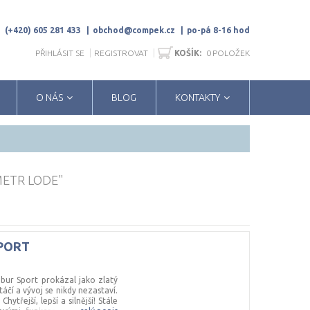
(+420) 605 281 433
obchod@compek.cz
po-pá 8-16 hod
PŘIHLÁSIT SE
REGISTROVAT
KOŠÍK:
0
POLOŽEK
O NÁS
BLOG
KONTAKTY
ETR LODE"
PORT
ibur Sport prokázal jako zlatý
táčí a vývoj se nikdy nezastaví.
třejší, lepší a silnější! Stále