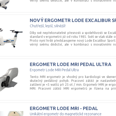
věrný svému dědictví, ale v kombinaci s inovativními n
nejnovější a budoucí požadavky moderního sportovní
sportovcům umožnili být silnější a lepší díky inteligentnějš
výkonu. Univerzální ergometr Nový ergometr Lode Excalibu
sportovní medicíny nebo výzkumné laboratoře, protože jej
NOVÝ
ERGOMETR
LODE
EXCALIBUR
S
typů sportovců. Ergometr umožňuje různé testy, jako je t
testy, testy vysoké intenzity (HIT) a časové zkoušky. Krom
Chytřejší, lepší, silnější!
testování CPET a nastavení posedu. - 7 "ovládací jednotka 
3000 W - elektronicky nastavitelné sedlo a řídít
Díky své nepřekonatelné přesnosti a spolehlivosti se Excal
spiroergometrickými systémy
standard v ergometrii již od roku 1985. Svět se však stále o
Proto nyní hrdě představujeme nový Lode Excalibur Sport: Chy
věrný svému dědictví, ale v kombinaci s inovativními n
nejnovější a budoucí požadavky moderního sportovní
sportovcům umožnili být silnější a lepší díky inteligentnějš
výkonu. Univerzální ergometr Nový ergometr Lode Excalibu
sportovní medicíny nebo výzkumné laboratoře, protože jej
ERGOMETR
LODE
MRI
PEDAL
ULTRA
typů sportovců. Ergometr umožňuje různé testy, jako je t
testy, testy vysoké intenzity (HIT) a časové zkoušky. Krom
Ergometr Lode MRI Pedal Ultra
testování CPET a nastavení posedu. - 7 "ovládací jednotka 
3000 W - elektronicky nastavitelné sedlo a řídít
Tento MRI ergometr je vhodný pro kardiologii ve skene
spiroergometrickými systémy - zátěž až 3000 W - měření 
skutečný pedálový pohyb. Pracovní zátěž je nastavite
otáčení - modul PFM pro LEM v ceně
zatížení je <5 wattů při 25 ot / min. Ergometr MRI je erg
MRI. Pracovní zátěž MRI ergometrů je řízena na prin
speciálně navrženého pro použití v prostředí MRI. Mome
Ergometr MRI je standardně dodáván s řídicí jednot
Standardní řídicí jednotka nabízí možnost odečíst různ
zatížení, otáčky za minutu, točivý moment, časovač a vzd
ERGOMETR
LODE
MRI
-
PEDAL
vybavena bezpečnostním kabelem pro upevnění na zeď. Pr
magnetického pole jsou nekovové a nemagnetické, nulové
Unikátní ergometr do magnetické rezonance
šlapání do otvoru ve skeneru. Ergometr je připevně