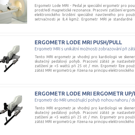
adaptéru pro konkrétní značku a podporu.
Ergometr Lode MRI - Pedal je speciální ergometr pro použ
prostředí magnetické rezonance. Pracovní zatížení ergome
elektronického brzdění speciálně navrženého pro použ
setrvačnosti je 8,4 kgm2. Ergometr MRI je standardně 
napájecí jednotkou. Standardní řídicí jednotka nabízí mo
jako je pracovní zátěž, otáčky za minutu, točivý moment, 
jednotka je doplněna bezpečnostním kabelem pro upevn
využít pro MRI skenner do 3 Tesla
ERGOMETR
LODE
MRI
PUSH/PULL
Ergometr MRI s unikátní možnosti zobrazování při zát
Tento MRI ergometr je vhodný pro kardiologii ve skene
skutečný pedálový pohyb. Pracovní zátěž je nastavite
zatížení je <5 wattů při 25 ot / min. Ergometr llze použ
zátěž MRI ergometrů je řízena na principu elektronického
pro použití v prostředí MRI. Moment setrvačnosti j
standardně dodáván s řídicí jednotkou a napájecí jedno
možnost odečíst různé parametry, jako je zátěž, otáč
časovač a vzdálenost. Napájecí jednotka je vybaven
ERGOMETR
LODE
MRI
ERGOMETR
UP
upevnění na zeď. MRI ergometr push/pull lze využít pro MR
Ergometr do MRI umožňující pohyb nohou nahoru / d
Tento MRI ergometr je vhodný pro kardiologii ve skene
skutečný pedálový pohyb. Pracovní zátěž je nastavite
zatížení je <5 wattů při 25 ot / min. Ergometr pro použi
zátěž MRI ergometrů je řízena na principu elektronického
pro použití v prostředí MRI. Moment setrvačnosti j
standardně dodáván s řídicí jednotkou a napájecí jednotk