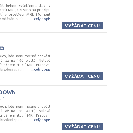
ití během vyšetření a studií v
trů MRI je řízeno na principu
ití v prostředí MRI. Moment
dodáván s řídicí jednotkou a
...
celý popis
žnost odečíst různé parametry,
VYŽÁDAT CENU
časovač a vzdálenost. Napájecí
ění na zeď.MRI ergometr lze
ěži
rech, kde není možné provést
lná až na 100 wattů. Nulové
ít během studií MRI. Pracovní
 brzdění speciálně navrženého
...
celý popis
e 8,4 kgm2. Ergometr MRI je
VYŽÁDAT CENU
tkou. Řídicí jednotka nabízí
ky za minutu, točivý moment,
a bezpečnostním kabelem pro
/DOWN
I skenner do 3 Tesla
olů
rech, kde není možné provést
lná až na 100 wattů. Nulové
tí během studií MRI. Pracovní
 brzdění speciálně navrženého
...
celý popis
e 8,4 kgm2. Ergometr MRI je
VYŽÁDAT CENU
ou. Standardní řídicí jednotka