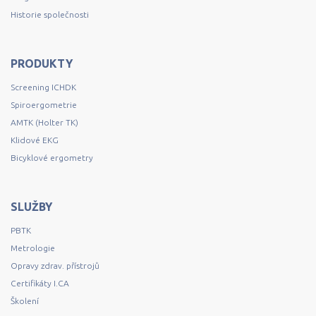
Historie společnosti
PRODUKTY
Screening ICHDK
Spiroergometrie
AMTK (Holter TK)
Klidové EKG
Bicyklové ergometry
SLUŽBY
PBTK
Metrologie
Opravy zdrav. přístrojů
Certifikáty I.CA
Školení