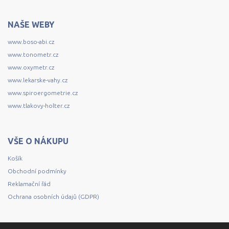
NAŠE WEBY
www.boso-abi.cz
www.tonometr.cz
www.oxymetr.cz
www.lekarske-vahy.cz
www.spiroergometrie.cz
www.tlakovy-holter.cz
VŠE O NÁKUPU
Košík
Obchodní podmínky
Reklamační řád
Ochrana osobních údajů (GDPR)