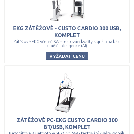
EKG ZÁTĚŽOVÉ - CUSTO CARDIO 300 USB,
KOMPLET
Zátěžové EKG včetně SW - testování kvality signálu na bázi
umělé inteligence (AI)
VYŽÁDAT CENU
ZÁTĚŽOVÉ PC-EKG CUSTO CARDIO 300
BT/USB, KOMPLET
Bezdrátové Bluetooth PC-EKG vč. SW - testování kvality signálu